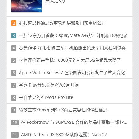
天大定3万
据报道思科通过改变管理层和部门来重组公司
2
一加12东方屏首获DisplayMate A+认证 并刷新18项纪录
3
春光作伴 好礼相随 三星手机拍照出色还享四大福利惊喜
4
李楠评价蔚来手机：6000元的AI大屏5G车钥匙太酷了
5
Apple Watch Series 7 渲染图表明设计发生了重大变化
6
谷歌 Play音乐关闭将从9月开始
7
来自苹果的AirPods Pro Lite
8
微软宣布Xbox系列S / X向后兼容性的详细信息
9
在 Pocketnow 与 SUPCASE 合作的赠品中赢取一部 iPhone 13
10
AMD Radeon RX 6800M功能泄露：Navi 22
11