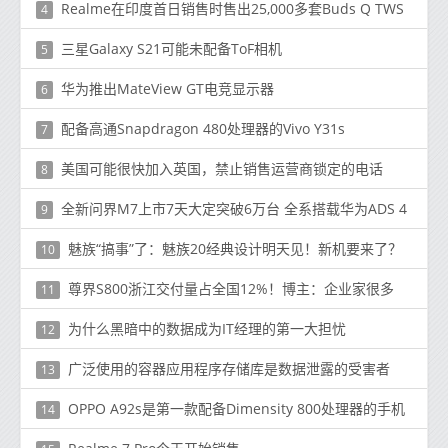
Realme在印度首日销售时售出25,000多套Buds Q TWS
4
三星Galaxy S21可能未配备ToF相机
5
华为推出MateView GT电竞显示器
6
配备高通Snapdragon 480处理器的Vivo Y31s
7
美国可能很快加入英国，禁止销售运营商锁定的电话
8
全新问界M7上市7天大定突破6万台 全系搭载华为ADS 4
9
魅族“搞事”了：魅族20经典设计明天见！新机要来了？
10
尊界S800浙江交付量占全国12%！博主：企业家很多
11
为什么黑暗中的数据成为IT经理的第一大担忧
12
广泛使用的容器应用程序存储库是数据泄露的受害者
13
OPPO A92s是第一款配备Dimensity 800处理器的手机
14