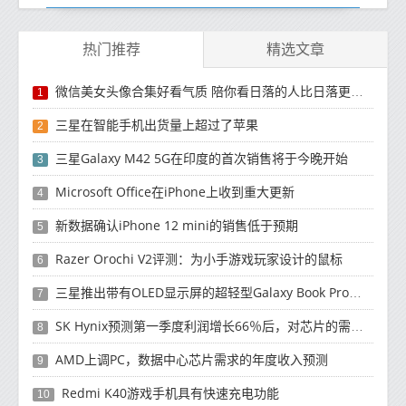
热门推荐
精选文章
微信美女头像合集好看气质 陪你看日落的人比日落更浪漫
1
三星在智能手机出货量上超过了苹果
2
三星Galaxy M42 5G在印度的首次销售将于今晚开始
3
Microsoft Office在iPhone上收到重大更新
4
新数据确认iPhone 12 mini的销售低于预期
5
Razer Orochi V2评测：为小手游戏玩家设计的鼠标
6
三星推出带有OLED显示屏的超轻型Galaxy Book Pro和Galaxy Book Pro 360笔记本电脑
7
SK Hynix预测第一季度利润增长66％后，对芯片的需求将增强
8
AMD上调PC，数据中心芯片需求的年度收入预测
9
Redmi K40游戏手机具有快速充电功能
10