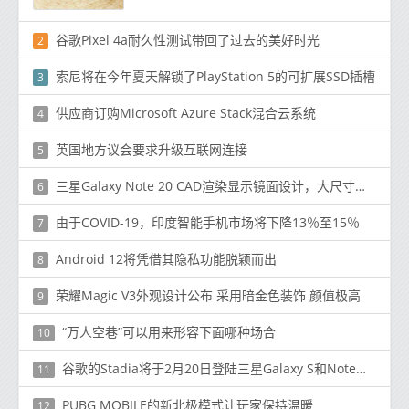
谷歌Pixel 4a耐久性测试带回了过去的美好时光
2
索尼将在今年夏天解锁了PlayStation 5的可扩展SSD插槽
3
供应商订购Microsoft Azure Stack混合云系统
4
英国地方议会要求升级互联网连接
5
三星Galaxy Note 20 CAD渲染显示镜面设计，大尺寸显示屏和S20超级相机
6
由于COVID-19，印度智能手机市场将下降13％至15％
7
Android 12将凭借其隐私功能脱颖而出
8
荣耀Magic V3外观设计公布 采用暗金色装饰 颜值极高
9
“万人空巷”可以用来形容下面哪种场合
10
谷歌的Stadia将于2月20日登陆三星Galaxy S和Note系列
11
PUBG MOBILE的新北极模式让玩家保持温暖
12