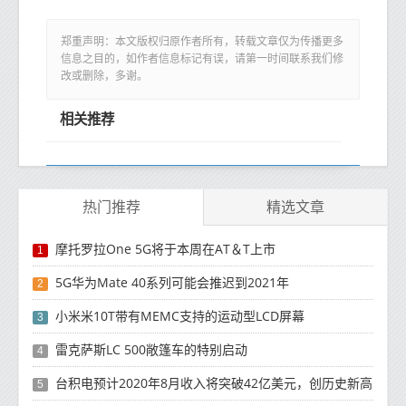
郑重声明：本文版权归原作者所有，转载文章仅为传播更多
信息之目的，如作者信息标记有误，请第一时间联系我们修
改或删除，多谢。
相关推荐
热门推荐
精选文章
摩托罗拉One 5G将于本周在AT＆T上市
1
5G华为Mate 40系列可能会推迟到2021年
2
小米米10T带有MEMC支持的运动型LCD屏幕
3
雷克萨斯LC 500敞篷车的特别启动
4
台积电预计2020年8月收入将突破42亿美元，创历史新高
5