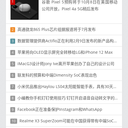
1
谷歌 Pixel 5预购将于10月8日在美国移动
公司开放，Pixel 4a 5G稍后发布
高通骁龙865 Plus芯片组据报道将于7月发布
2
数据管理提供商Actifio正在利用2月9日发布的新产品构建所谓的弹性云
3
苹果将​​向OLED显示屏完全转移给LG和iPhone 12 Max
4
iMacG3设计师Jony Ive离开苹果创办了自己的设计公司
5
联发科的预算和中端Dimensity SoC表现出色
6
小米优品推出Haylou LS04太阳能智能手表，具有30天待机和12种运动模式
7
小编教你手机钉钉使用技巧:钉钉开启语音自动转文字的方法
8
Facebook正在准备保护Instagram和WhatsApp
9
Realme X3 SuperZoom可能在中国获得带有中端SoC的5G版本
10