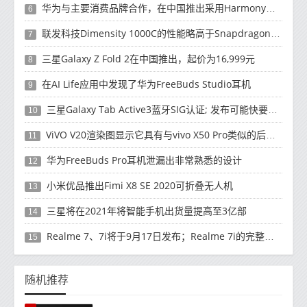
华为与主要消费品牌合作，在中国推出采用HarmonyOS 2.0的智能家居产品
6
联发科技Dimensity 1000C的性能略高于Snapdragon 765G
7
三星Galaxy Z Fold 2在中国推出，起价为16,999元
8
在AI Life应用中发现了华为FreeBuds Studio耳机
9
三星Galaxy Tab Active3蓝牙SIG认证; 发布可能快要结束了
10
ViVO V20渲染图显示它具有与vivo X50 Pro类似的后部设计
11
华为FreeBuds Pro耳机泄漏出非常熟悉的设计
12
小米优品推出Fimi X8 SE 2020可折叠无人机
13
三星将在2021年将智能手机出货量提高至3亿部
14
Realme 7、7i将于9月17日发布；Realme 7i的完整规格并导致泄漏
15
随机推荐