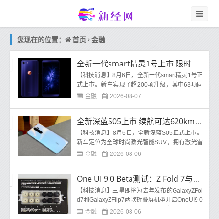
首页
金融
您现在的位置：
全新一代smart精灵1号上市 限时权益价14.99万元起
【科技消息】8月6日，全新一代smart精灵1号正
式上市。新车实现了超200项升级，其中63项同
级领先、20项同级唯一。全新一代smart精灵1号
金融
2026-08-07
据科技了解，全
全新深蓝S05上市 续航可达620km 限时优惠价11.59万元起
【科技消息】8月6日，全新深蓝S05正式上市。
新车定位为全球时尚激光智能SUV，拥有激光雷
达+一段式端到端算法，全系标配FSD+HRS高阶
金融
2026-08-06
可变自适应悬架。
One UI 9.0 Beta测试：Z Fold 7与Z Flip 7或率先尝鲜
【科技消息】三星即将为去年发布的GalaxyZFol
d7和GalaxyZFlip7两款折叠屏机型开启OneUI9 0
的Beta测试计划。8月5日，据外媒报道，三星印
金融
2026-08-06
度社区论坛曾短暂出现