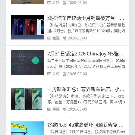
始收缩中国市场布局。知情人士表示，月销售额
金融
2026-08-04
不到30万元
欧拉汽车连续两个月销量破万台：同比增长达152%
【科技消息】8月3日，欧拉汽车公布最新销量数
据。7月份，欧拉汽车销售新车10820辆，同比增
长152%，并实现连续两个月单月销量突破1万
金融
2026-08-03
辆。与此同时，
7月31日锁定2026 ChinaJoy N5骁龙主题馆 京东四大展区一站式体验最强电竞装备
第二十三届中国国际数码互动娱乐展览会（Chin
aJoy）将于2026年7月31日至8月3日在上海新国
际博览中心举办，本届展会主题为“与AI同游”。
金融
2026-08-03
京东将在N5骁
一周新车汇总：尊界新车进店、小米澎程开启小订
【科技消息】本周，多款车型迎来上市、预售
等，覆盖12万元至120万元价格区间。其中7月3
0日的几款重磅车型动态备受行业关注。尊界V80
金融
2026-08-03
07月30日，尊界V8
谷歌Pixel 4a重启循环问题获修复 Play系统更新推送
【科技消息】7月30日消息，谷歌旗下老款Pixel