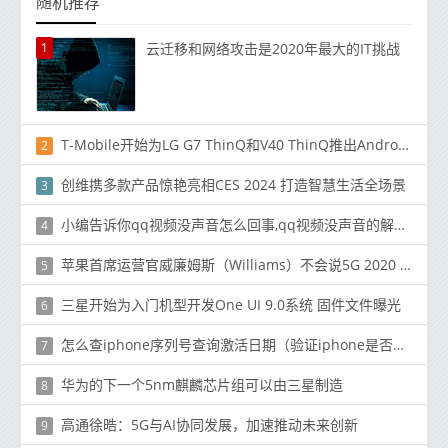
随机推荐
1
云迁移和网络攻击是2020年最大的IT挑战
T-Mobile开始为LG G7 ThinQ和V40 ThinQ推出Android 10
2
创维携多款产品惊艳亮相CES 2024 打造智慧生活全场景
3
小编告诉你qq视频没声音怎么回事,qq视频没声音的解决方法
4
苹果首席运营官威廉姆斯（Williams）不会说5G 2020 iPhone 12型号是否会迟到
5
三星开始为入门机型开发One UI 9.0系统 固件文件曝光
6
怎么查iphone序列号查询激活日期（验证iphone是否新机的方法）
7
华为的下一个5nm麒麟芯片组可以由三星制造
8
高通徐晧：5G与AI协同发展，加速推动未来创新
9