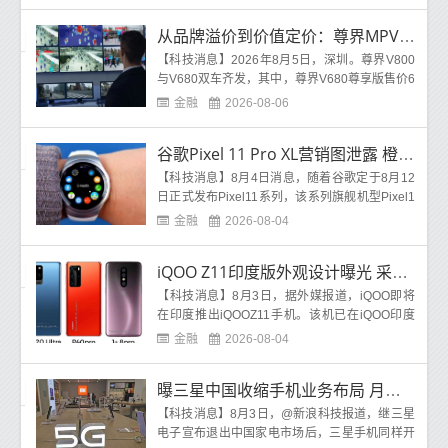
从品牌溢价到价值定价：尊界MPV完成百万级市场的话语权更迭
【科技消息】2026年8月5日，深圳。尊界V800
与V680双车齐发，其中，尊界V680尊享版售价6
4 8万元起；尊界V800推出三款车型，售价区间7
金融
2026-08-06
6 6万元-101 6万元起。
谷歌Pixel 11 Pro XL营销图泄露 橙色与背部LED灯成亮点
【科技消息】8月4日消息，随着谷歌定于8月12
日正式发布Pixel11系列，该系列旗舰机型Pixel1
1ProXL的最新营销图片于近日曝光。此次泄露由
金融
2026-08-04
EvanBlass提供，展
iQOO Z11印度版外观设计曝光 采用横向摄像头模组
【科技消息】8月3日，据外媒报道，iQOO即将
在印度推出iQOOZ11手机。该机已在iQOO印度
官网上线，确认了命名并展示了外观设计。科技
金融
2026-08-04
了解到，iQOO此前已
曝三星中国收缩手机业务布局 月销售额不达标门店将被清退
【科技消息】8月3日，@新浪科技报道，继三星
电子宣布退出中国家电市场后，三星手机同样开