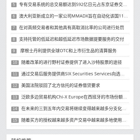
专有交易系统的总交易额达到592亿日元占东京证券交易所的3.5％
5
澳大利亚新成立的一家公司MMADX旨在自动化该国11万亿澳元的货币市场证券和回购市场
6
在对高频交易者和其他具有高取消比率的公司进行处罚
7
支持托管的低延迟和超低延迟市场数据提要服务的交付
8
摩根士丹利提供全球OTC和上市衍生品的清算服务
9
随着改革的进行野村证券提供了进入沙特股票的途径
10
通过交易后服务提供商SIX Securities Services向选定的提供商提供抵押品
11
美国法院驳回了北方信托的证券借贷要求
12
泛欧多边贸易机构Chi-X Europe在西班牙的市场份额达到了4.7%
13
在未来的三到五年内交易将继续变得越来越多分支化和全球化
14
随着买方的授权越来越多资产交易中越来越多地使用电子交易技术
15