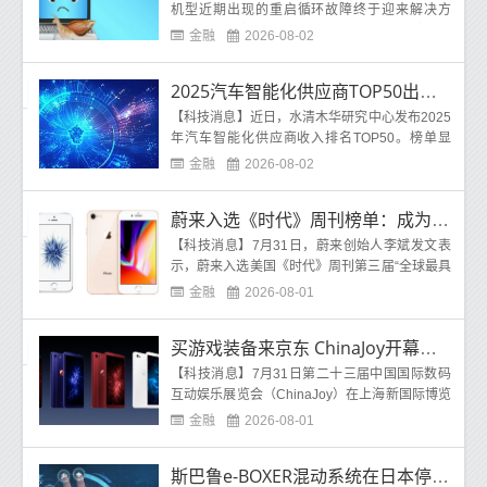
机型近期出现的重启循环故障终于迎来解决方
案。多位谷歌Pixel4a用户在安装最新的谷歌Play
金融
2026-08-02
系统更新后反馈
2025汽车智能化供应商TOP50出炉 引望科技登顶第一
【科技消息】近日，水清木华研究中心发布2025
年汽车智能化供应商收入排名TOP50。榜单显
示，引望科技2025年相关业务收入达到450 2亿
金融
2026-08-02
元，同比增长70 8%，
蔚来入选《时代》周刊榜单：成为中国唯一上榜车企！
【科技消息】7月31日，蔚来创始人李斌发文表
示，蔚来入选美国《时代》周刊第三届“全球最具
可持续发展力企业”年度榜单，并成为本届榜单中
金融
2026-08-01
唯一
买游戏装备来京东 ChinaJoy开幕首日人京东3C数码展台人气爆棚
【科技消息】7月31日第二十三届中国国际数码
互动娱乐展览会（ChinaJoy）在上海新国际博览
中心正式开幕，位于N5骁龙主题馆05号的京东3
金融
2026-08-01
C数码展台人气爆
斯巴鲁e-BOXER混动系统在日本停产 欧洲市场即将跟进