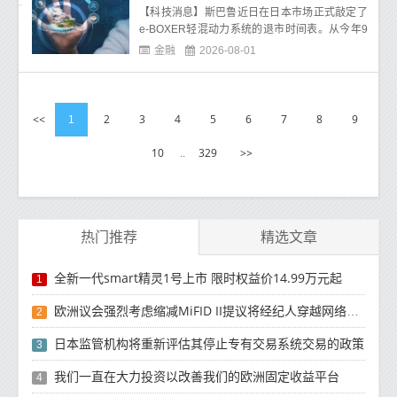
【科技消息】斯巴鲁近日在日本市场正式敲定了
e-BOXER轻混动力系统的退市时间表。从今年9
月起，斯巴鲁Impreza和Crosstrek两款车型将不
金融
2026-08-01
再提供e-BOXER版本，
<<
2
3
4
5
6
7
8
9
1
10
329
>>
..
热门推荐
精选文章
全新一代smart精灵1号上市 限时权益价14.99万元起
1
欧洲议会强烈考虑缩减MiFID II提议将经纪人穿越网络纳入新的交易场所类别
2
日本监管机构将重新评估其停止专有交易系统交易的政策
3
我们一直在大力投资以改善我们的欧洲固定收益平台
4