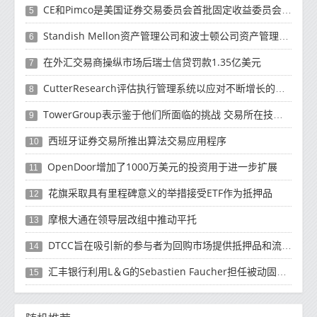
CE和Pimco是美国证券交易委员会首批固定收益委员会成员之一
5
Standish Mellon资产管理公司和波士顿公司资产管理公司将合并成为多资产投资经理
6
在外汇交易商操纵市场后瑞士信贷罚款1.35亿美元
7
CutterResearch评估执行管理系统以应对不断增长的买方需求
8
TowerGroup表示鉴于他们所面临的挑战 交易所在技术方面的支出不足
9
西班牙证券交易所推出算法交易应用程序
10
OpenDoor增加了1000万美元的投资用于进一步扩展
11
花旗采取具有里程碑意义的举措接受ETF作为抵押品
12
摩根大通在领导层改组中推动平托
13
DTCC旨在吸引新的参与者为回购市场提供抵押品和流动性
14
汇丰银行利用L＆G的Sebastien Faucher担任被动固定收益角色
15