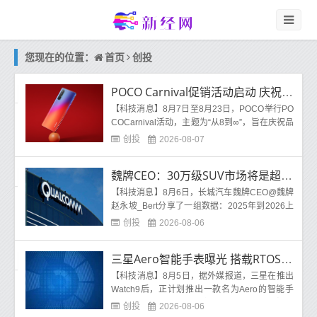
首页
创投
您现在的位置：
POCO Carnival促销活动启动 庆祝品牌成立八周年
【科技消息】8月7日至8月23日，POCO举行PO
COCarnival活动，主题为“从8到∞”，旨在庆祝品
牌成立八周年。活动期间，POCOF8系列、X8Pr
创投
2026-08-07
o系列及M8系列多款机型
魏牌CEO：30万级SUV市场将是超级Hi4为代表的插混的天下
【科技消息】8月6日，长城汽车魏牌CEO@魏牌
赵永坡_Bert分享了一组数据：2025年到2026上
半年，中国车市20万-40万元的三大主流价格
创投
2026-08-06
带，发生清晰的结构性
三星Aero智能手表曝光 搭载RTOS操作系统 续航或达数周
【科技消息】8月5日，据外媒报道，三星在推出
Watch9后，正计划推出一款名为Aero的智能手
表，该产品将搭载RTOS操作系统，而非谷歌We
创投
2026-08-06
arOS系统，以显著提