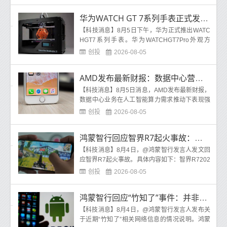
华为WATCH GT 7系列手表正式发布 加入纳米微晶陶瓷
【科技消息】8月5日下午，华为正式推出WATC
HGT7系列手表。华为WATCHGT7Pro外观方
面，新系列带来了丰富的表径尺寸与拼色选择。
创投
2026-08-05
Pro版采用航天级钛合金表
AMD发布最新财报：数据中心营收翻倍 游戏业务退居次席
【科技消息】8月5日消息，AMD发布最新财报，
数据中心业务在人工智能算力需求推动下表现强
劲，而游戏业务则因价格上涨和零部件供应短缺
创投
2026-08-05
出现明显下
鸿蒙智行回应智界R7起火事故：系金属异物撞击底盘所致
【科技消息】8月4日，@鸿蒙智行发言人发文回
应智界R7起火事故。具体内容如下：智界R7202
6年8月4日，一辆智界R7在上海市S20外环高速
创投
2026-08-05
行驶过程中发生事
鸿蒙智行回应“竹知了”事件：并非针对“竹知了”玩具
【科技消息】8月4日，@鸿蒙智行发言人发布关
于近期“竹知了”相关网络信息的情况说明。鸿蒙