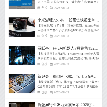
光了享界G9的内饰图片，博主称”车内大屏用了
鸿蒙智行现在通行的三块屏，但外包围加了更硬
创投
2026-08-03
派的边框，主副
小米澎程72小时一线预售快报出炉：理想L问界M成竞品
【科技消息】8月3日，科技注意到，车fans创始
人@孙少军发布了小米澎程N90及小米澎程N70
的72小时一线预售快报。小米澎程N90数据显
创投
2026-08-03
示，单店平均新增订
贾跃亭：FF EAI机器人7月销售152台 累计销售394台
【科技消息】8月3日，FaradayFuture创始人贾
跃亭发布周报，宣布公司正式启动 "BuiltinUSA
"加速计划，以应对美国联邦通信委员会新政带来
创投
2026-08-03
的机遇，并推进 "四
新记录！REDMI K90、Turbo 5系列总销量超600万台
【科技消息】近日，博主@RD观测发布了截至2
026年第29周（7月13日至7月19日）的REDMI
手机最新销量数据。数据显示，REDMIK90系列
创投
2026-08-03
四款机型累计销量已超过386
折叠屏行业发力无痕显示 2026折叠手机面板出货量预增24%