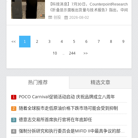
【科技消息】7月30日，CounterpointResearch
《折叠显示面板出货量与技术报告》指出，中间
折痕会干扰反射光线、使文字和图像发生变形、
创投
2026-08-02
造成触感不平，并
<<
2
3
4
5
6
7
8
9
1
10
244
>>
..
热门推荐
精选文章
POCO Carnival促销活动启动 庆祝品牌成立八周年
1
随着全球股市走低原油价格下跌市场可能会受到抑制
2
德意志交易所首席执行官将在年底卸任
3
强制分拆研究和执行委员会是MiFID II中最具争议的部分之一
4