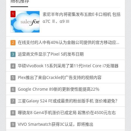
随机推荐
1
索尼半年内将密集发布五款E卡口相机 包括
α7C Ⅱ、α9 III
在线支付的人中有40%认为金融公司提供的官方移动应用程序需要更多的安全保护
2
运营商文件显示了Pixel 5的发布日期
3
华硕VivoBook 15系列采用了第11代Intel Core i7处理器
4
Plex推出了来自Crackle的广告支持的视频内容
5
Google Chrome 89新的更新使性能提高22％
6
三星Galaxy S24 FE或成最贵的粉丝版手机 涨价难避免？
7
曝骁龙8 Gen4手机涨价已成定局 起售价在4500元左右
8
VIVO Smartwatch获得3C认证，即将推出
9