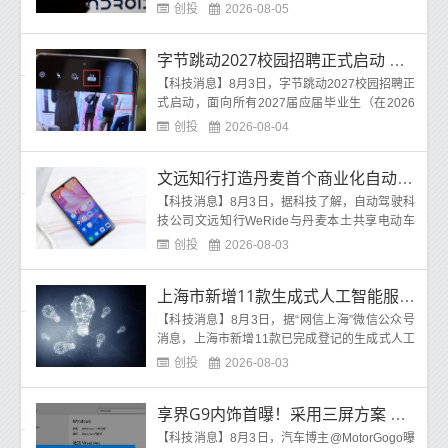
智行鸿蒙智行方面表示，近日，围绕“竹知了”相
创投
2026-08-05
关话
字节跳动2027校园招聘正式启动 上新AI全栈工程师等岗位
【科技消息】8月3日，字节跳动2027校园招聘正
式启动，面向所有2027届应届毕业生（在2026
年9月至2027年8月期间毕业）。字节跳动据科技
创投
2026-08-04
了解，字节跳动持
文远知行打造丹麦首个商业化自动驾驶共享出行项目
【科技消息】8月3日，据科技了解，自动驾驶科
技公司文远知行WeRide与丹麦本土共享电动车
出行平台GreenMobility宣布达成战略合作，共同
创投
2026-08-03
打造丹麦首个商
上海市新增11款生成式人工智能服务登记 累计达211款
【科技消息】8月3日，据“网信上海”微信公众号
消息，上海市新增11款已完成登记的生成式人工
智能服务。至此，上海市累计已完成211款生成
创投
2026-08-03
式人工智
享界G9内饰首曝！采用三屏方案 搭载零重力座椅
【科技消息】8月3日，汽车博主@MotorGogo曝