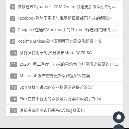
微软通过Dynamics CRM Online频道更新来吸引中小型企业
6
Facebook删除了更多与俄罗斯情报部门有关的假账户
7
Google正在通过Android上的Chrome标志测试网络上的搜索的暗模式
8
Realme Link商标申请表明可穿戴设备即将上市
9
摩托罗拉将于9月9日发布Moto RAZR 5G
10
2020年第二季度，小米的平均售价升至历史新高的1,116.3元
11
Microsoft发布带外更新以修复VPN错误
12
Sprint就涉嫌VoIP商业秘密盗窃提起诉讼
13
Plex在其平台上的众多解决方案中添加了Tidal
14
消费者或企业市场率先实现5g货币化
15