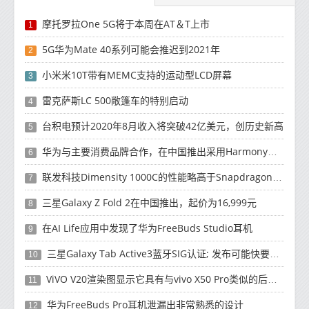
摩托罗拉One 5G将于本周在AT＆T上市
1
5G华为Mate 40系列可能会推迟到2021年
2
小米米10T带有MEMC支持的运动型LCD屏幕
3
雷克萨斯LC 500敞篷车的特别启动
4
台积电预计2020年8月收入将突破42亿美元，创历史新高
5
华为与主要消费品牌合作，在中国推出采用HarmonyOS 2.0的智能家居产品
6
联发科技Dimensity 1000C的性能略高于Snapdragon 765G
7
三星Galaxy Z Fold 2在中国推出，起价为16,999元
8
在AI Life应用中发现了华为FreeBuds Studio耳机
9
三星Galaxy Tab Active3蓝牙SIG认证; 发布可能快要结束了
10
ViVO V20渲染图显示它具有与vivo X50 Pro类似的后部设计
11
华为FreeBuds Pro耳机泄漏出非常熟悉的设计
12