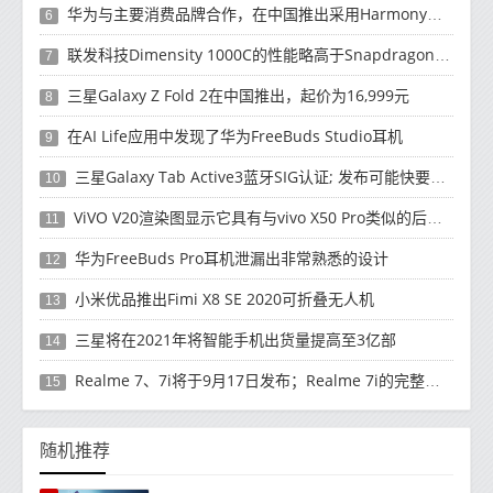
华为与主要消费品牌合作，在中国推出采用HarmonyOS 2.0的智能家居产品
6
联发科技Dimensity 1000C的性能略高于Snapdragon 765G
7
三星Galaxy Z Fold 2在中国推出，起价为16,999元
8
在AI Life应用中发现了华为FreeBuds Studio耳机
9
三星Galaxy Tab Active3蓝牙SIG认证; 发布可能快要结束了
10
ViVO V20渲染图显示它具有与vivo X50 Pro类似的后部设计
11
华为FreeBuds Pro耳机泄漏出非常熟悉的设计
12
小米优品推出Fimi X8 SE 2020可折叠无人机
13
三星将在2021年将智能手机出货量提高至3亿部
14
Realme 7、7i将于9月17日发布；Realme 7i的完整规格并导致泄漏
15
随机推荐