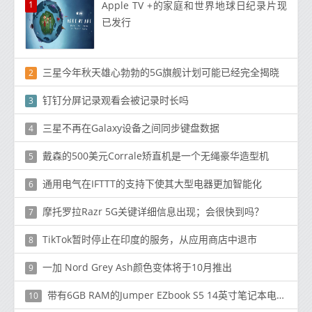
1
Apple TV +的家庭和世界地球日纪录片现
已发行
三星今年秋天雄心勃勃的5G旗舰计划可能已经完全揭晓
2
钉钉分屏记录观看会被记录时长吗
3
三星不再在Galaxy设备之间同步键盘数据
4
戴森的500美元Corrale矫直机是一个无绳豪华造型机
5
通用电气在IFTTT的支持下使其大型电器更加智能化
6
摩托罗拉Razr 5G关键详细信息出现；会很快到吗？
7
TikTok暂时停止在印度的服务，从应用商店中退市
8
一加 Nord Grey Ash颜色变体将于10月推出
9
带有6GB RAM的Jumper EZbook S5 14英寸笔记本电脑现价$ 179.99 /£138.85
10