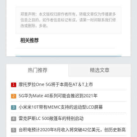
郑重声明：本文版权归原作者所有，转载文章仅为传播更多
信息之目的，如作者信息标记有误，请第一时间联系我们修
改或删除，多谢。
相关推荐
热门推荐
精选文章
摩托罗拉One 5G将于本周在AT＆T上市
1
5G华为Mate 40系列可能会推迟到2021年
2
小米米10T带有MEMC支持的运动型LCD屏幕
3
雷克萨斯LC 500敞篷车的特别启动
4
台积电预计2020年8月收入将突破42亿美元，创历史新高
5