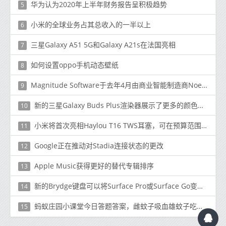
华为认为2020年上半年财务报告呈积极趋势
5
小米的全球业务占其总收入的一半以上
6
三星Galaxy A51 5G和Galaxy A21s在法国亮相
7
如何设置oppo手机动态壁纸
8
Magnitude Software于去年4月由商业智能制造商Noetix和数据管理提供商Kalido合并而成
9
新的三星Galaxy Buds Plus渲染器展示了更多的颜色变化
10
小米将首次亮相Haylou T16 TWS耳塞，可在预算范围内提供主动降噪功能
11
Google正在推动对Stadia连接状态的更改
12
Apple Music获得更好的替代专辑排序
13
新的Brydge键盘可以将Surface Pro或Surface Go变成合适的笔记本电脑
14
蚂蚁庄园小课堂今日答题答案，雌蚊子吸血雄蚊子吃什么？
15