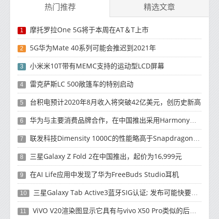
热门推荐
精选文章
摩托罗拉One 5G将于本周在AT＆T上市
1
5G华为Mate 40系列可能会推迟到2021年
2
小米米10T带有MEMC支持的运动型LCD屏幕
3
雷克萨斯LC 500敞篷车的特别启动
4
台积电预计2020年8月收入将突破42亿美元，创历史新高
5
华为与主要消费品牌合作，在中国推出采用HarmonyOS 2.0的智能家居产品
6
联发科技Dimensity 1000C的性能略高于Snapdragon 765G
7
三星Galaxy Z Fold 2在中国推出，起价为16,999元
8
在AI Life应用中发现了华为FreeBuds Studio耳机
9
三星Galaxy Tab Active3蓝牙SIG认证; 发布可能快要结束了
10
ViVO V20渲染图显示它具有与vivo X50 Pro类似的后部设计
11