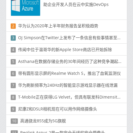
助企业开发人员在云中实施DevOps
华为认为2020年上半年财务报告呈积极趋势
2
OJ Simpson在Twitter上发布了一条信息有些事情甚至要做
3
传闻中位于温哥华的新Apple Store商店已开始拆除
4
Asthana在数据存储业务的30年间经历了这种竞争潮起潮落
5
带有圆形显示屏的Realme Watch S，推出了血氧监测仪
6
华为刷新频率为240Hz的智能显示游戏显示器在线泄漏
7
T-Mobile正在获得LG Velvet，但具有联发科Dimensity处理器
8
尼康Z和DSLR相机现在可以用作网络摄像头
9
高通骁龙855成为5G旗舰
10
Reolink Argus 2是一款完全无线的安全摄像头
11