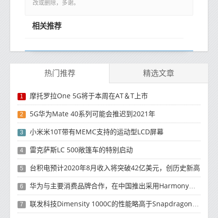
改或删除，多谢。
相关推荐
热门推荐
精选文章
摩托罗拉One 5G将于本周在AT＆T上市
1
5G华为Mate 40系列可能会推迟到2021年
2
小米米10T带有MEMC支持的运动型LCD屏幕
3
雷克萨斯LC 500敞篷车的特别启动
4
台积电预计2020年8月收入将突破42亿美元，创历史新高
5
华为与主要消费品牌合作，在中国推出采用HarmonyOS 2.0的智能家居产品
6
联发科技Dimensity 1000C的性能略高于Snapdragon 765G
7