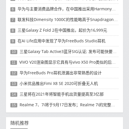
华为与主要消费品牌合作，在中国推出采用HarmonyOS 2.0的智能家居产品
6
联发科技Dimensity 1000C的性能略高于Snapdragon 765G
7
三星Galaxy Z Fold 2在中国推出，起价为16,999元
8
在AI Life应用中发现了华为FreeBuds Studio耳机
9
三星Galaxy Tab Active3蓝牙SIG认证; 发布可能快要结束了
10
ViVO V20渲染图显示它具有与vivo X50 Pro类似的后部设计
11
华为FreeBuds Pro耳机泄漏出非常熟悉的设计
12
小米优品推出Fimi X8 SE 2020可折叠无人机
13
三星将在2021年将智能手机出货量提高至3亿部
14
Realme 7、7i将于9月17日发布；Realme 7i的完整规格并导致泄漏
15
随机推荐