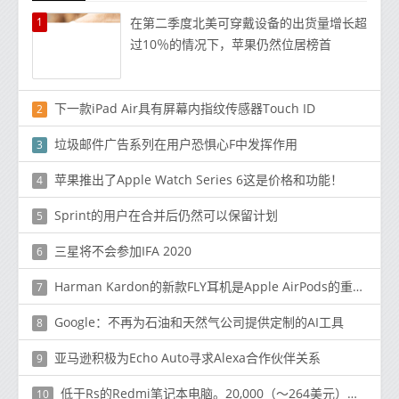
1
在第二季度北美可穿戴设备的出货量增长超
过10％的情况下，苹果仍然位居榜首
下一款iPad Air具有屏幕内指纹传感器Touch ID
2
垃圾邮件广告系列在用户恐惧心F中发挥作用
3
苹果推出了Apple Watch Series 6这是价格和功能！
4
Sprint的用户在合并后仍然可以保留计划
5
三星将不会参加IFA 2020
6
Harman Kardon的新款FLY耳机是Apple AirPods的重要竞争对手
7
Google：不再为石油和天然气公司提供定制的AI工具
8
亚马逊积极为Echo Auto寻求Alexa合作伙伴关系
9
低于Rs的Redmi笔记本电脑。20,000（〜264美元）的价格很快就会来到印度
10