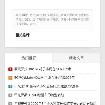
郑重声明：本文版权归原作者所有，转载文章仅为传播更多
信息之目的，如作者信息标记有误，请第一时间联系我们修
改或删除，多谢。
相关推荐
热门推荐
精选文章
摩托罗拉One 5G将于本周在AT＆T上市
1
5G华为Mate 40系列可能会推迟到2021年
2
小米米10T带有MEMC支持的运动型LCD屏幕
3
雷克萨斯LC 500敞篷车的特别启动
4
台积电预计2020年8月收入将突破42亿美元，创历史新高
5