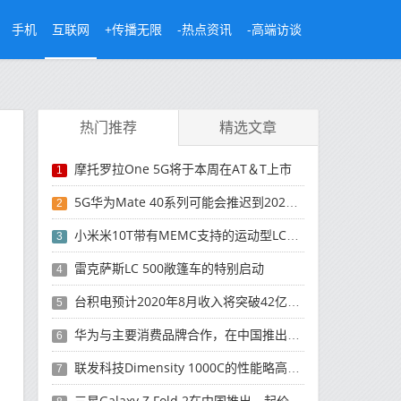
手机
互联网
+传播无限
-热点资讯
-高端访谈
热门推荐
精选文章
摩托罗拉One 5G将于本周在AT＆T上市
1
5G华为Mate 40系列可能会推迟到2021年
2
小米米10T带有MEMC支持的运动型LCD屏幕
3
雷克萨斯LC 500敞篷车的特别启动
4
台积电预计2020年8月收入将突破42亿美元，创历史新高
5
华为与主要消费品牌合作，在中国推出采用HarmonyOS 2.0的智能家居产品
6
联发科技Dimensity 1000C的性能略高于Snapdragon 765G
7
三星Galaxy Z Fold 2在中国推出，起价为16,999元