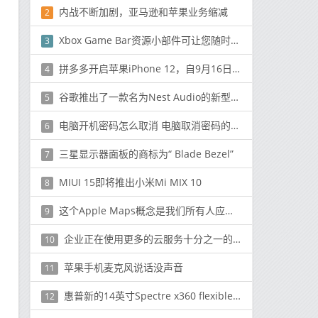
内战不断加剧，亚马逊和苹果业务缩减
2
Xbox Game Bar资源小部件可让您随时关注性能
3
拼多多开启苹果iPhone 12，自9月16日起宣布销售
4
谷歌推出了一款名为Nest Audio的新型智能音箱
5
电脑开机密码怎么取消 电脑取消密码的方法详解
6
三星显示器面板的商标为“ Blade Bezel”
7
MIUI 15即将推出小米Mi MIX 10
8
这个Apple Maps概念是我们所有人应得的导航应用程序
9
企业正在使用更多的云服务十分之一的企业在公司外部共享文档
10
苹果手机麦克风说话没声音
11
惠普新的14英寸Spectre x360 flexible笔记本电脑通过Evo认证
12