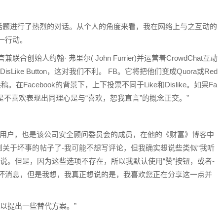
围绕该话题进行了热烈的对话。从个人的角度来看，我在网络上与之互动的
这一行动。
联合创始人约翰· 弗里尔( John Furrier)并运营着CrowdChat互动
sLike Button，这对我们不利。 FB。它将把他们变成Quora或Red
在Facebook的背景下，上下投票不同于Like和Dislike。如果Fa
就是不喜欢表现出同理心是与“喜欢，恕我直言”的概念正交。”
Facebook用户，也是该公司安全顾问委员会的成员，在他的《财富》博客中
到关于坏事的帖子了-我可能不想写评论，但我确实想说些类似“我听
你是说。但是，因为这些选项不存在，所以我默认使用“赞”按钮，或者-
的坏消息，但是我想，我真正想说的是，我喜欢您正在分享这一点并
可以提出一些替代方案。”