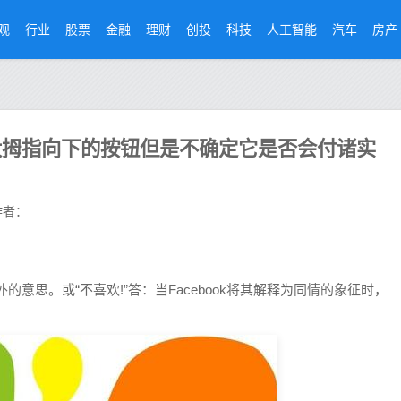
观
行业
股票
金融
理财
创投
科技
人工智能
汽车
房产
大拇指向下的按钮但是不确定它是否会付诸实
者：
外的意思。或“不喜欢!”答：当Facebook将其解释为同情的象征时，