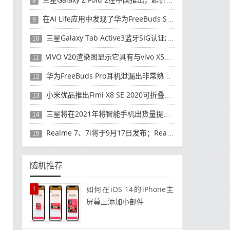
8
在AI Life应用中发现了华为FreeBuds Studio耳机
9
三星Galaxy Tab Active3蓝牙SIG认证; 发布可能快要结束了
10
ViVO V20渲染图显示它具有与vivo X50 Pro类似的后部设计
11
华为FreeBuds Pro耳机泄漏出非常熟悉的设计
12
小米优品推出Fimi X8 SE 2020可折叠无人机
13
三星将在2021年将智能手机出货量提高至3亿部
14
Realme 7、7i将于9月17日发布；Realme 7i的完整规格并导致泄漏
15
随机推荐
1
如何在iOS 14的iPhone主
屏幕上添加小部件