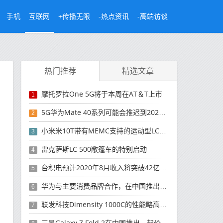
手机
互联网
+传播无限
-热点资讯
-高端访谈
热门推荐
精选文章
摩托罗拉One 5G将于本周在AT＆T上市
1
5G华为Mate 40系列可能会推迟到2021年
2
小米米10T带有MEMC支持的运动型LCD屏幕
3
雷克萨斯LC 500敞篷车的特别启动
4
台积电预计2020年8月收入将突破42亿美元，创历史新高
5
华为与主要消费品牌合作，在中国推出采用HarmonyOS 2.0的智能家居产品
6
联发科技Dimensity 1000C的性能略高于Snapdragon 765G
7
三星Galaxy Z Fold 2在中国推出，起价为16,999元