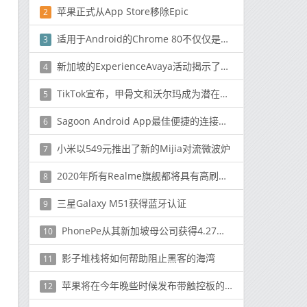
苹果正式从App Store移除Epic
2
适用于Android的Chrome 80不仅仅是新功能 而且还涉及优化
3
新加坡的ExperienceAvaya活动揭示了大多数IT买家不了解公司的一些事情
4
TikTok宣布，甲骨文和沃尔玛成为潜在合作伙伴
5
Sagoon Android App最佳便捷的连接和赚钱方式
6
小米以549元推出了新的Mijia对流微波炉
7
2020年所有Realme旗舰都将具有高刷新率显示屏
8
三星Galaxy M51获得蓝牙认证
9
PhonePe从其新加坡母公司获得4.27亿卢比
10
影子堆栈将如何帮助阻止黑客的海湾
11
苹果将在今年晚些时候发布带触控板的iPad键盘
12