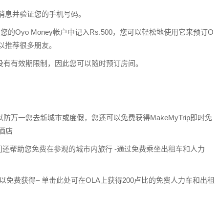
P消息并验证您的手机号码。
即在您的Oyo Money帐户中记入Rs.500，您可以轻松地使用它来预订O
可以推荐很多朋友。
并且没有有效期限制，因此您可以随时预订房间。
，以防万一您去新城市或度假，您还可以免费获得MakeMyTrip即时免
酒店
还帮助您免费在参观的城市内旅行 -通过免费乘坐出租车和人力
以免费获得– 单击此处可在OLA上获得200卢比的免费人力车和出租