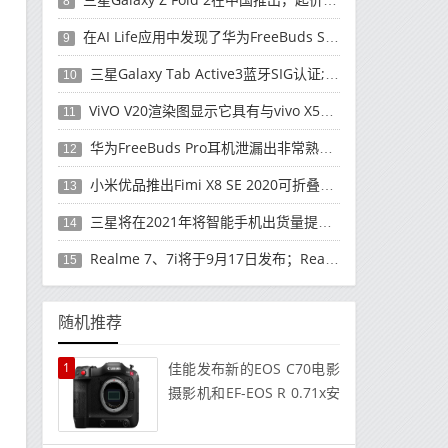
8
在AI Life应用中发现了华为FreeBuds Studio耳机
9
三星Galaxy Tab Active3蓝牙SIG认证; 发布可能快要结束了
10
ViVO V20渲染图显示它具有与vivo X50 Pro类似的后部设计
11
华为FreeBuds Pro耳机泄漏出非常熟悉的设计
12
小米优品推出Fimi X8 SE 2020可折叠无人机
13
三星将在2021年将智能手机出货量提高至3亿部
14
Realme 7、7i将于9月17日发布；Realme 7i的完整规格并导致泄漏
15
随机推荐
1
佳能发布新的EOS C70电影
摄影机和EF-EOS R 0.71x安
装适配器