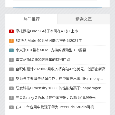
热门推荐
精选文章
摩托罗拉One 5G将于本周在AT＆T上市
1
5G华为Mate 40系列可能会推迟到2021年
2
小米米10T带有MEMC支持的运动型LCD屏幕
3
雷克萨斯LC 500敞篷车的特别启动
4
台积电预计2020年8月收入将突破42亿美元，创历史新高
5
华为与主要消费品牌合作，在中国推出采用HarmonyOS 2.0的智能家居产品
6
联发科技Dimensity 1000C的性能略高于Snapdragon 765G
7
三星Galaxy Z Fold 2在中国推出，起价为16,999元
8
在AI Life应用中发现了华为FreeBuds Studio耳机
9