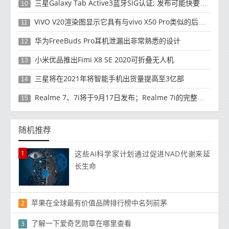
三星Galaxy Tab Active3蓝牙SIG认证; 发布可能快要结束了
10
ViVO V20渲染图显示它具有与vivo X50 Pro类似的后部设计
11
华为FreeBuds Pro耳机泄漏出非常熟悉的设计
12
小米优品推出Fimi X8 SE 2020可折叠无人机
13
三星将在2021年将智能手机出货量提高至3亿部
14
Realme 7、7i将于9月17日发布；Realme 7i的完整规格并导致泄漏
15
随机推荐
1
这些AI科学家计划通过促进NAD代谢来延
长生命
苹果在全球最有价值品牌排行榜中名列前茅
2
了解一下爱奇艺勋章在哪里查看
3