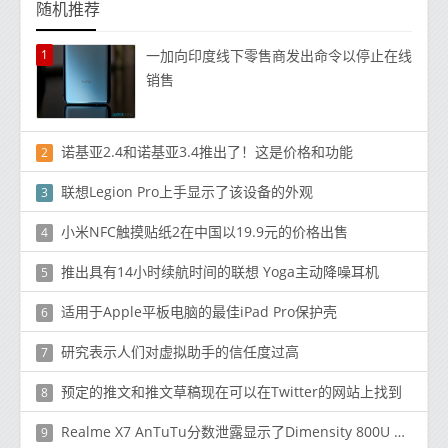
随机推荐
1
一加向印度线下零售商发出命令以停止在线
销售
诺基亚2.4和诺基亚3.4推出了！这是价格和功能
2
联想Legion Pro上手显示了该设备的外观
3
小米NFC触摸贴纸2在中国以19.9元的价格出售
4
推出具有14小时续航时间的联想 Yoga主动降噪耳机
5
适用于Apple平板电脑的最佳iPad Pro保护壳
6
研究表示人们对虚拟助手的信任度过高
7
预定的推文和推文草稿现在可以在Twitter的网站上找到
8
Realme X7 AnTuTu分数泄露显示了Dimensity 800U SoC的出色表现
9