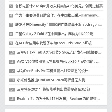
台积电预计2020年8月收入将突破42亿美元，创历史新高
5
华为与主要消费品牌合作，在中国推出采用HarmonyOS 2.0的智能家居产品
6
联发科技Dimensity 1000C的性能略高于Snapdragon 765G
7
三星Galaxy Z Fold 2在中国推出，起价为16,999元
8
在AI Life应用中发现了华为FreeBuds Studio耳机
9
三星Galaxy Tab Active3蓝牙SIG认证; 发布可能快要结束了
10
ViVO V20渲染图显示它具有与vivo X50 Pro类似的后部设计
11
华为FreeBuds Pro耳机泄漏出非常熟悉的设计
12
小米优品推出Fimi X8 SE 2020可折叠无人机
13
三星将在2021年将智能手机出货量提高至3亿部
14
Realme 7、7i将于9月17日发布；Realme 7i的完整规格并导致泄漏
15