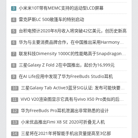
小米米10T带有MEMC支持的运动型LCD屏幕
3
雷克萨斯LC 500敞篷车的特别启动
4
台积电预计2020年8月收入将突破42亿美元，创历史新高
5
华为与主要消费品牌合作，在中国推出采用HarmonyOS 2.0的智能家居产品
6
联发科技Dimensity 1000C的性能略高于Snapdragon 765G
7
三星Galaxy Z Fold 2在中国推出，起价为16,999元
8
在AI Life应用中发现了华为FreeBuds Studio耳机
9
三星Galaxy Tab Active3蓝牙SIG认证; 发布可能快要结束了
10
ViVO V20渲染图显示它具有与vivo X50 Pro类似的后部设计
11
华为FreeBuds Pro耳机泄漏出非常熟悉的设计
12
小米优品推出Fimi X8 SE 2020可折叠无人机
13
三星将在2021年将智能手机出货量提高至3亿部
14