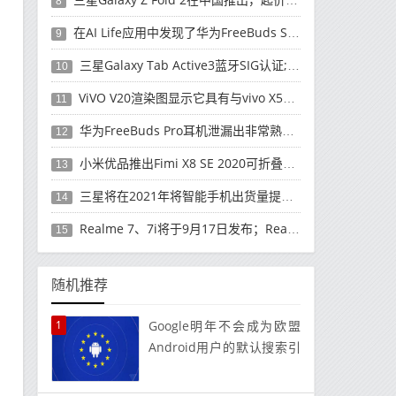
8
在AI Life应用中发现了华为FreeBuds Studio耳机
9
三星Galaxy Tab Active3蓝牙SIG认证; 发布可能快要结束了
10
ViVO V20渲染图显示它具有与vivo X50 Pro类似的后部设计
11
华为FreeBuds Pro耳机泄漏出非常熟悉的设计
12
小米优品推出Fimi X8 SE 2020可折叠无人机
13
三星将在2021年将智能手机出货量提高至3亿部
14
Realme 7、7i将于9月17日发布；Realme 7i的完整规格并导致泄漏
15
随机推荐
1
Google明年不会成为欧盟
Android用户的默认搜索引
擎