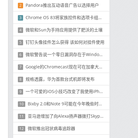
Pandora推出互动语音广告以选择用户
2
Chrome OS 83将家族控件和选项卡组添加到Chromebook
3
微软和Sun为手持应用提供了肥沃的土壤
4
钉钉头像挂件怎么获得 该如何对挂件使用
5
微软警告说一个零日漏洞存在于Windows说修复即将到来
6
Google的Chromecast现在可在加拿大欧洲使用
7
规格透露，华为首款台式机即将发布
8
一个可爱的iOS小技巧改变了我使用iPhone的方式
9
Bixby 2.0和Note 9可能在今年晚些时候一起发布
10
亚马逊增加了向Alexa扬声器拨打Skype电话的功能
11
微软推出冠状病毒追踪器
12