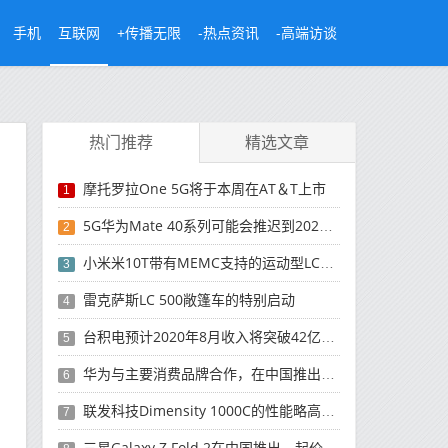
手机
互联网
+传播无限
-热点资讯
-高端访谈
热门推荐
精选文章
摩托罗拉One 5G将于本周在AT＆T上市
1
5G华为Mate 40系列可能会推迟到2021年
2
小米米10T带有MEMC支持的运动型LCD屏幕
3
雷克萨斯LC 500敞篷车的特别启动
4
台积电预计2020年8月收入将突破42亿美元，创历史新高
5
华为与主要消费品牌合作，在中国推出采用HarmonyOS 2.0的智能家居产品
6
联发科技Dimensity 1000C的性能略高于Snapdragon 765G
7
三星Galaxy Z Fold 2在中国推出，起价为16,999元