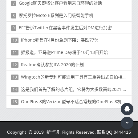
Google聊天即将让客户看到来自环聊的对话
7
摩托罗拉Moto E系列是入门级智能手机
8
EFF告诉Twitter在黑客事件发生后对DM进行加密
9
iPhone销售在4月份急剧下降：暴跌77％
10
据报道，亚马逊Prime Day将于10月13日开始
11
Realme确认参加IFA 2020的计划
12
Wingtech的新专利可能适用于具有三重弹出式自拍相机的小米设备
13
这是我们首先了解的芯片组，它将为大多数高端2021 Android手机提供支持
14
OnePlus 8的Verizon型号不适合常规的OnePlus 8机壳，这归咎于5G
15
新华通.
Copyright
2019
Rights Reserved. 联系QQ:8444415