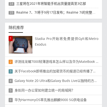
三星将在2021年将智能手机出货量提高至3亿部
14
Realme 7、7i将于9月17日发布；Realme 7i的完整规格并导致泄漏
15
随机推荐
1
Stadia Pro开始将免费提供Gylt和Metro
Exodus
评测炫龙耀7000轻薄游戏本怎么样以及华为MateBook 13如何
2
关于Facebook即将推出的加密货币的报道已经传播了数周
3
Galaxy Note 20 Ultra和Galaxy Buds Live以独特的方式一起工作
4
身处同一办公室如何建立统一的局域网？
5
华为HarmonyOS率先推出麒麟9000 5G供电设备
6