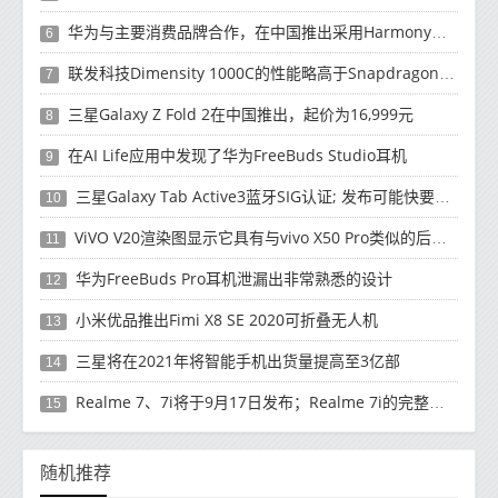
华为与主要消费品牌合作，在中国推出采用HarmonyOS 2.0的智能家居产品
6
联发科技Dimensity 1000C的性能略高于Snapdragon 765G
7
三星Galaxy Z Fold 2在中国推出，起价为16,999元
8
在AI Life应用中发现了华为FreeBuds Studio耳机
9
三星Galaxy Tab Active3蓝牙SIG认证; 发布可能快要结束了
10
ViVO V20渲染图显示它具有与vivo X50 Pro类似的后部设计
11
华为FreeBuds Pro耳机泄漏出非常熟悉的设计
12
小米优品推出Fimi X8 SE 2020可折叠无人机
13
三星将在2021年将智能手机出货量提高至3亿部
14
Realme 7、7i将于9月17日发布；Realme 7i的完整规格并导致泄漏
15
随机推荐