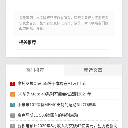
郑重声明：本文版权归原作者所有，转载文章仅为传播更多
信息之目的，如作者信息标记有误，请第一时间联系我们修
改或删除，多谢。
相关推荐
热门推荐
精选文章
摩托罗拉One 5G将于本周在AT＆T上市
1
5G华为Mate 40系列可能会推迟到2021年
2
小米米10T带有MEMC支持的运动型LCD屏幕
3
雷克萨斯LC 500敞篷车的特别启动
4
台积电预计2020年8月收入将突破42亿美元，创历史新高
5