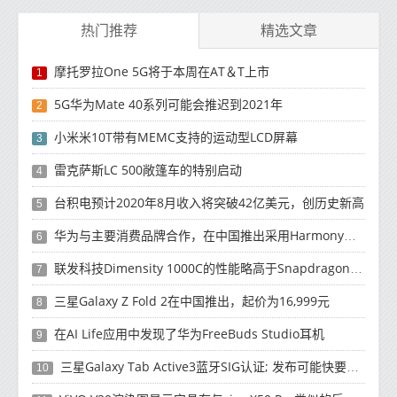
热门推荐
精选文章
摩托罗拉One 5G将于本周在AT＆T上市
1
5G华为Mate 40系列可能会推迟到2021年
2
小米米10T带有MEMC支持的运动型LCD屏幕
3
雷克萨斯LC 500敞篷车的特别启动
4
台积电预计2020年8月收入将突破42亿美元，创历史新高
5
华为与主要消费品牌合作，在中国推出采用HarmonyOS 2.0的智能家居产品
6
联发科技Dimensity 1000C的性能略高于Snapdragon 765G
7
三星Galaxy Z Fold 2在中国推出，起价为16,999元
8
在AI Life应用中发现了华为FreeBuds Studio耳机
9
三星Galaxy Tab Active3蓝牙SIG认证; 发布可能快要结束了
10