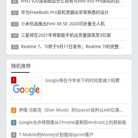
ViVO V20渲染图显示它具有与vivo X50 Pro类似的后部设计
11
华为FreeBuds Pro耳机泄漏出非常熟悉的设计
12
小米优品推出Fimi X8 SE 2020可折叠无人机
13
三星将在2021年将智能手机出货量提高至3亿部
14
Realme 7、7i将于9月17日发布；Realme 7i的完整规格并导致泄漏
15
随机推荐
1
Google将在今年余下的时间里减少招聘
伊隆·马斯克（Elon Musk）的SpaceX谈判以440亿美元的估值筹集资金
2
Google允许将图像从Chrome复制到Android上的剪贴板
3
T-Mobile的Money计划面向Sprint客户
4