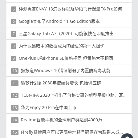
评测惠普ENVY 13怎么样以及华硕飞行堡垒FX-Pro如何
5
Google宣布了Android 11 Go Edition版本
6
三星Galaxy Tab A7（2020）可能很快在印度推出
7
为什么黑暗中的数据成为IT经理的第一大担忧
8
OnePlus 8和iPhone SE价格相同 但策略大不相同
9
据报道Windows 10错误削弱了内置防病毒功能
10
微软计划到2030年使碳负增长 包括供应链
11
TCL在IFA 2020上推出了价格实惠的新型平板电脑，耳塞和老年人手表
12
华为Enjoy 20 Pro在中国上市
13
Realme智能手机的全球用户群达到4000万
14
Firefly将使用户可以更简单地将号码保存为联系人或访问网站而无需输入URL
15