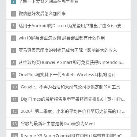
了解一下爱奇艺勋章在哪里查看
3
微信删好友后怎么加回来
4
适用于Android的Discord为某些用户推出了由Krisp支持的噪声抑制
5
win10屏幕键盘怎么调 屏幕键盘都有什么作用
6
亚马逊表示印度的封锁已成为国际上影响最大的收入
7
从维珍购买Huawei P Smart即可免费获得Nintendo Switch
8
OnePlus嘲笑其下一代Bullets Wireless耳机的设计
9
Google：不再为石油和天然气公司提供定制的AI工具
10
DigiTimes的最新报告重申苹果将首先推出6.1英寸iPhone 12机型
11
2020年第二季度，小米的平均售价升至历史新高的1,116.3元
12
谷歌的最新坏主意是将Duo替换为Meet
13
Realme X3 SuperZoom可能在中国获得带有中端SoC的5G版本
14