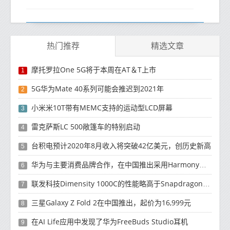
热门推荐
精选文章
摩托罗拉One 5G将于本周在AT＆T上市
1
5G华为Mate 40系列可能会推迟到2021年
2
小米米10T带有MEMC支持的运动型LCD屏幕
3
雷克萨斯LC 500敞篷车的特别启动
4
台积电预计2020年8月收入将突破42亿美元，创历史新高
5
华为与主要消费品牌合作，在中国推出采用HarmonyOS 2.0的智能家居产品
6
联发科技Dimensity 1000C的性能略高于Snapdragon 765G
7
三星Galaxy Z Fold 2在中国推出，起价为16,999元
8
在AI Life应用中发现了华为FreeBuds Studio耳机
9