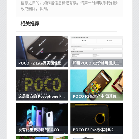
信息之目的，如作者信息标记有误，请第一时间联系我们修
改或删除，多谢。
相关推荐
POCO F2 Lite真实图像出现露珠缺口
印度POCO X2价格可能从18999卢比起 已确认27W快速充电支持
这是官方的 Pocophone F2即将面世
POCO F2在生产中 但其价格不会与POCO F1接近
没有此重要功能的POCO F2可能会在印​​度推出
POCO F2 Pro液体冷却2.0技术在5月12日发布之前得到确认