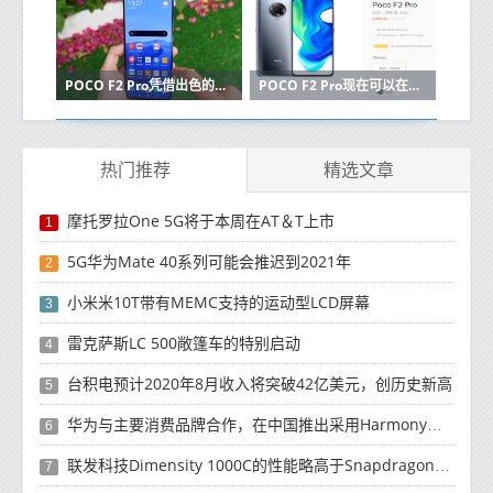
POCO F2 Pro凭借出色的色彩通过了耐久性测试
POCO F2 Pro现在可以在英国以479英镑的价格购买
热门推荐
精选文章
摩托罗拉One 5G将于本周在AT＆T上市
1
5G华为Mate 40系列可能会推迟到2021年
2
小米米10T带有MEMC支持的运动型LCD屏幕
3
雷克萨斯LC 500敞篷车的特别启动
4
台积电预计2020年8月收入将突破42亿美元，创历史新高
5
华为与主要消费品牌合作，在中国推出采用HarmonyOS 2.0的智能家居产品
6
联发科技Dimensity 1000C的性能略高于Snapdragon 765G
7