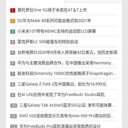
摩托罗拉One 5G将于本周在AT＆T上市
1
5G华为Mate 40系列可能会推迟到2021年
2
小米米10T带有MEMC支持的运动型LCD屏幕
3
雷克萨斯LC 500敞篷车的特别启动
4
台积电预计2020年8月收入将突破42亿美元，创历史新高
5
华为与主要消费品牌合作，在中国推出采用HarmonyOS 2.0的智能家居产品
6
联发科技Dimensity 1000C的性能略高于Snapdragon 765G
7
三星Galaxy Z Fold 2在中国推出，起价为16,999元
8
在AI Life应用中发现了华为FreeBuds Studio耳机
9
三星Galaxy Tab Active3蓝牙SIG认证; 发布可能快要结束了
10
ViVO V20渲染图显示它具有与vivo X50 Pro类似的后部设计
11
华为FreeBuds Pro耳机泄漏出非常熟悉的设计
12