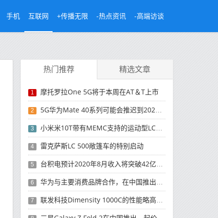
手机
互联网
+传播无限
-热点资讯
-高端访谈
热门推荐
精选文章
摩托罗拉One 5G将于本周在AT＆T上市
1
5G华为Mate 40系列可能会推迟到2021年
2
小米米10T带有MEMC支持的运动型LCD屏幕
3
雷克萨斯LC 500敞篷车的特别启动
4
台积电预计2020年8月收入将突破42亿美元，创历史新高
5
华为与主要消费品牌合作，在中国推出采用HarmonyOS 2.0的智能家居产品
6
联发科技Dimensity 1000C的性能略高于Snapdragon 765G
7
三星Galaxy Z Fold 2在中国推出，起价为16,999元