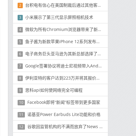
台积电有信心在美国制裁后通过其他客户取代华为订单
2
小米展示了第三代显示屏照相机技术
3
微软为所有Chromium浏览器带来了新的Windows Spellcheck
4
鱼子酱为新款苹果iPhone 12系列发布了超贵的“战士系列”
5
电子商务巨头亚马逊为其新总部选择了两个地点这可能会极大地影响科技招聘和发展
6
Google签署协议将迪士尼视频带入Android设备
7
伊利亚特的客户达到223万并将其报价扩大至7.99欧元
8
思科api如何使网络完全可编程
9
Facebook即将“新闻”标签带到更多国家
10
诺基亚Power Earbuds Lite功能和价格
11
谷歌因监管机构的不满而放弃了News Showcase的发布
12