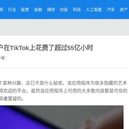
观
行业
股票
金融
理财
创投
科技
人工智能
汽车
房产
户在TikTok上花费了超过55亿小时
者：
产生了某种兴趣，这已不是什么秘密。该应用程序为很多隐藏的艺术
得欢迎的平台。虽然该应用程序上可用的大多数内容都是可信的
毋庸置疑的。