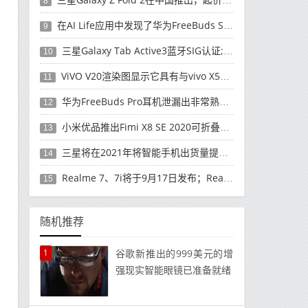
8
在AI Life应用中发现了华为FreeBuds Studio耳机
9
三星Galaxy Tab Active3蓝牙SIG认证; 发布可能快要结束了
10
ViVO V20渲染图显示它具有与vivo X50 Pro类似的后部设计
11
华为FreeBuds Pro耳机泄漏出非常熟悉的设计
12
小米优品推出Fimi X8 SE 2020可折叠无人机
13
三星将在2021年将智能手机出货量提高至3亿部
14
Realme 7、7i将于9月17日发布；Realme 7i的完整规格并导致泄漏
15
随机推荐
1
谷歌新推出的999美元的增
强现实智能眼镜已准备就绪