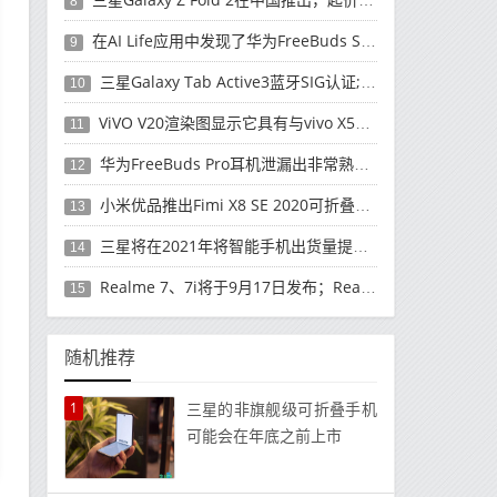
8
在AI Life应用中发现了华为FreeBuds Studio耳机
9
三星Galaxy Tab Active3蓝牙SIG认证; 发布可能快要结束了
10
ViVO V20渲染图显示它具有与vivo X50 Pro类似的后部设计
11
华为FreeBuds Pro耳机泄漏出非常熟悉的设计
12
小米优品推出Fimi X8 SE 2020可折叠无人机
13
三星将在2021年将智能手机出货量提高至3亿部
14
Realme 7、7i将于9月17日发布；Realme 7i的完整规格并导致泄漏
15
随机推荐
1
三星的非旗舰级可折叠手机
可能会在年底之前上市