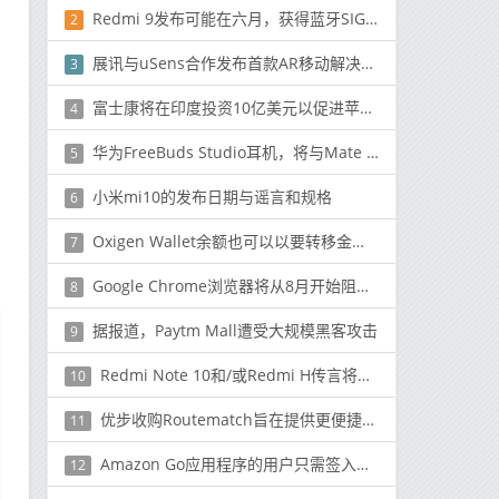
Redmi 9发布可能在六月，获得蓝牙SIG批准
2
展讯与uSens合作发布首款AR移动解决方案
3
富士康将在印度投资10亿美元以促进苹果的生产
4
华为FreeBuds Studio耳机，将与Mate 40系列一起发布
5
小米mi10的发布日期与谣言和规格
6
Oxigen Wallet余额也可以以要转移金额的1.95％的比率提取到银行
7
Google Chrome浏览器将从8月开始阻止“资源密集型”广告
8
据报道，Paytm Mall遭受大规模黑客攻击
9
Redmi Note 10和/或Redmi H传言将搭载MediaTek Dimensity 1000+
10
优步收购Routematch旨在提供更便捷的公共交通
11
Amazon Go应用程序的用户只需签入配备该系统的商店
12