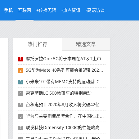
手机
互联网
+传播无限
-热点资讯
-高端访谈
热门推荐
精选文章
摩托罗拉One 5G将于本周在AT＆T上市
1
5G华为Mate 40系列可能会推迟到2021年
2
小米米10T带有MEMC支持的运动型LCD屏幕
3
雷克萨斯LC 500敞篷车的特别启动
4
台积电预计2020年8月收入将突破42亿美元，创历史新高
5
华为与主要消费品牌合作，在中国推出采用HarmonyOS 2.0的智能家居产品
6
联发科技Dimensity 1000C的性能略高于Snapdragon 765G
7
三星Galaxy Z Fold 2在中国推出，起价为16,999元