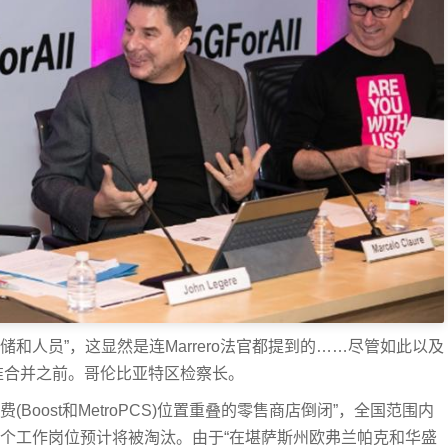
和人员”，这显然是连Marrero法官都提到的……尽管如此以及
准合并之前。哥伦比亚特区检察长。
Boost和MetroPCS)位置重叠的零售商店倒闭”，全国范围内
500个工作岗位预计将被淘汰。由于“在堪萨斯州欧弗兰帕克和华盛