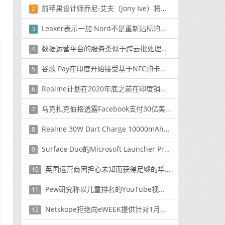
前苹果设计师乔尼·艾夫（Jony Ive）将与Airbnb合作
2
Leaker表示一加 Nord不是重新贴标的OPPO Reno4 5G
3
数据运营平台的服务类似于跨云批处理和流数据架构的空中交通管制系统
4
谷歌 Pay在印度开始接受基于NFC的卡付款功能
5
Realme计划在2020年底之前在印度销售3000万部手机
6
马克扎克伯格透露Facebook支付30亿美元收购Oculus
7
Realme 30W Dart Charge 10000mAh移动电源在印度揭幕
8
Surface Duo的Microsoft Launcher Preview获得了以前删除的功能
9
英国运营商因担心未知而获得足够的华为库存
10
Pew研究称以儿童排名的YouTube视频排名最高
11
Netskope拒绝向eWEEK提供针对1月份报告分析的特定事件和用户数量
12