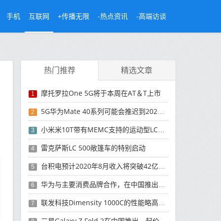
手机
互联网
+传播无限
-热点资讯
-高端访谈
热门推荐
精选文章
摩托罗拉One 5G将于本周在AT＆T上市
1
5G华为Mate 40系列可能会推迟到2021年
2
小米米10T带有MEMC支持的运动型LCD屏幕
3
雷克萨斯LC 500敞篷车的特别启动
4
台积电预计2020年8月收入将突破42亿美元，创历史新高
5
华为与主要消费品牌合作，在中国推出采用HarmonyOS 2.0的智能家居产品
6
联发科技Dimensity 1000C的性能略高于Snapdragon 765G
7
三星Galaxy Z Fold 2在中国推出，起价为16,999元