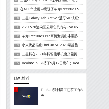
8
在AI Life应用中发现了华为FreeBuds Studio耳机
9
三星Galaxy Tab Active3蓝牙SIG认证; 发布可能快要结束了
10
ViVO V20渲染图显示它具有与vivo X50 Pro类似的后部设计
11
华为FreeBuds Pro耳机泄漏出非常熟悉的设计
12
小米优品推出Fimi X8 SE 2020可折叠无人机
13
三星将在2021年将智能手机出货量提高至3亿部
14
Realme 7、7i将于9月17日发布；Realme 7i的完整规格并导致泄漏
15
随机推荐
1
Flipkart强制员工在家工作3
天