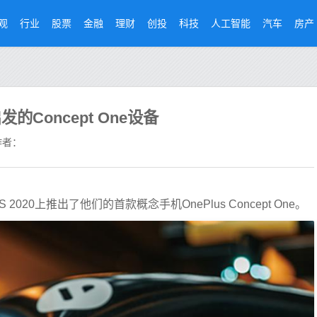
观
行业
股票
金融
理财
创投
科技
人工智能
汽车
房产
的Concept One设备
者：
 2020上推出了他们的首款概念手机OnePlus Concept One。