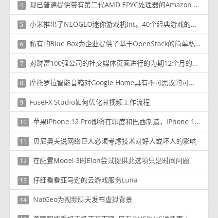
现已普遍提供带有第二代AMD EPYC处理器的Amazon EC2 C5a实例
4
小米推出了NEOGEO迷你游戏机Int。40个经典游戏的版本
5
私有的Blue Box为企业提供了基于OpenStack的简单私有云即服务平台
6
对财富100强公司的社交媒体页面进行的为期12个月的研究发现
7
摩托罗拉智能音箱对Google Home具有不可思议的可能性
8
FuseFX Studio如何优化其视频工作流程
9
苹果iPhone 12 Pro即将在印度和巴西制造，iPhone 12迷你电池容量揭晓
10
贝尼奥夫说网络巨人必须考虑技术对好人或坏人的影响
11
在配置Model 3时Elon尝试提供此选项只是时间问题
12
仔细看看亚马逊的云游戏服务Luna
13
NatGeo为视频聊天发布虚拟背景
14