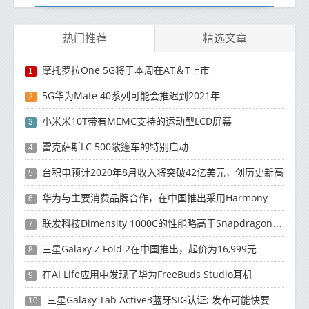
热门推荐
精选文章
摩托罗拉One 5G将于本周在AT＆T上市
1
5G华为Mate 40系列可能会推迟到2021年
2
小米米10T带有MEMC支持的运动型LCD屏幕
3
雷克萨斯LC 500敞篷车的特别启动
4
台积电预计2020年8月收入将突破42亿美元，创历史新高
5
华为与主要消费品牌合作，在中国推出采用HarmonyOS 2.0的智能家居产品
6
联发科技Dimensity 1000C的性能略高于Snapdragon 765G
7
三星Galaxy Z Fold 2在中国推出，起价为16,999元
8
在AI Life应用中发现了华为FreeBuds Studio耳机
9
三星Galaxy Tab Active3蓝牙SIG认证; 发布可能快要结束了
10