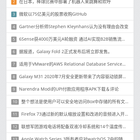
在日本，棒球比赛中部署了机器人来跳舞和欢呼
2
微软以75亿美元的股票收购GitHub
3
Gartner分析师Stephen Kleynhans认为没有理由会改变
4
6Sense获4000万美元A轮融资 通过AI实现B2B销售流程自动化
5
据报道，Galaxy Fold 2正式发布后将立即发售。
6
适用于VMware的AWS Relational Database Service将于秋季推出
7
Galaxy M31 2020年7月安全更新带来了内容驱动锁屏壁纸服务Glance
8
Narendra Modi的UPI付款应用程序APK下载＆评论
9
整个想法是使用户可以安全地访问Box中存储的所有文件
10
Firefox 73通过新的默认缩放设置和改进的音频进入开发
11
联想军团游戏电话将配备双液冷却系统和14个温度传感器
12
Apple Watch Series 3所有者应对watchOS 7中的随机重启
13