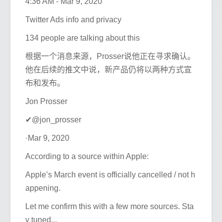
4:36 AM - Mar 9, 2020
Twitter Ads info and privacy
134 people are talking about this
根据一个消息来源，Prosser说他正在寻求确认。
他在后续的推文中说，新产品仍将以两种方式宣
布和发布。
Jon Prosser
✔@jon_prosser
·Mar 9, 2020
According to a source within Apple:
Apple’s March event is officially cancelled / not h
appening.
Let me confirm this with a few more sources. Sta
y tuned...