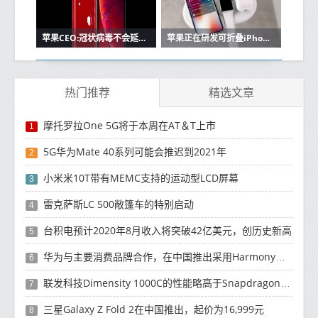
苹果CEO:冠状病毒不会延迟苹果的iPhone SE 2,新的iPad Pro
苹果正在研发可折叠iPhone于2020年推出
热门推荐
精选文章
摩托罗拉One 5G将于本周在AT＆T上市
1
5G华为Mate 40系列可能会推迟到2021年
2
小米米10T带有MEMC支持的运动型LCD屏幕
3
雷克萨斯LC 500敞篷车的特别启动
4
台积电预计2020年8月收入将突破42亿美元，创历史新高
5
华为与主要消费品牌合作，在中国推出采用HarmonyOS 2.0的智能家居产品
6
联发科技Dimensity 1000C的性能略高于Snapdragon 765G
7
三星Galaxy Z Fold 2在中国推出，起价为16,999元
8