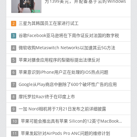
为1399美元，并配备基于云的Windows
10
三星为其韩国员工在家进行试工
2
谷歌Facebook亚马逊将在下周作证反对法国的数字税
3
微软收购Metaswitch Networks以加速其云5G方法
4
苹果对膳食应用程序的梨徽标提出法律反对
5
苹果意识到iPhone用户正在处理的iOS热点问题
6
Google从Play商店中删除了600个破坏性广告的应用
7
摩托罗拉Razr终于在印度上市
8
一加 Nord相机将于7月21日发布之前详细披露
9
苹果可能会推出具有苹果 Silicon的12英寸MacBook，电池续航时间为15-20小时
10
苹果发起针对AirPods Pro ANC问题的维修计划
11