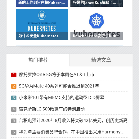
新的工作组旨在将Kubernetes引入物联网边缘网络
谷歌的Janet Kuo解释了为什么Kubernetes能在复杂的环境中茁壮成长
为什么安全Kubernetes和集装箱不能在应用程序之后出现
Rancher Labs剥夺了Kubernetes进行边缘计算的基本能力
热门推荐
精选文章
摩托罗拉One 5G将于本周在AT＆T上市
1
5G华为Mate 40系列可能会推迟到2021年
2
小米米10T带有MEMC支持的运动型LCD屏幕
3
雷克萨斯LC 500敞篷车的特别启动
4
台积电预计2020年8月收入将突破42亿美元，创历史新高
5
华为与主要消费品牌合作，在中国推出采用HarmonyOS 2.0的智能家居产品
6