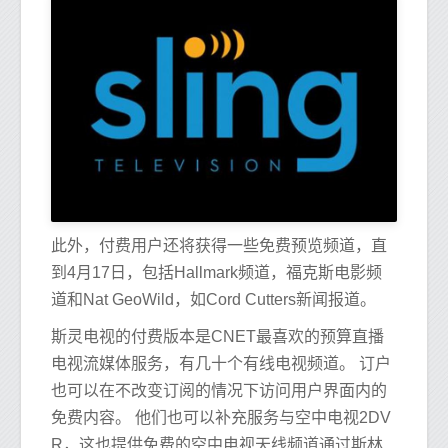
此外，付费用户还将获得一些免费预览频道，直
到4月17日，包括Hallmark频道，福克斯电影频
道和Nat GeoWild，如Cord Cutters新闻报道。
斯灵电视的付费版本是CNET最喜欢的预算直播
电视流媒体服务，有几十个有线电视频道。 订户
也可以在不改变订阅的情况下访问用户界面内的
免费内容。 他们也可以补充服务与空中电视2DV
R，这也提供免费的空中电视天线频道通过斯林