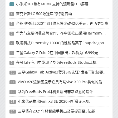
小米米10T带有MEMC支持的运动型LCD屏幕
3
雷克萨斯LC 500敞篷车的特别启动
4
台积电预计2020年8月收入将突破42亿美元，创历史新高
5
华为与主要消费品牌合作，在中国推出采用HarmonyOS 2.0的智能家居产品
6
联发科技Dimensity 1000C的性能略高于Snapdragon 765G
7
三星Galaxy Z Fold 2在中国推出，起价为16,999元
8
在AI Life应用中发现了华为FreeBuds Studio耳机
9
三星Galaxy Tab Active3蓝牙SIG认证; 发布可能快要结束了
10
ViVO V20渲染图显示它具有与vivo X50 Pro类似的后部设计
11
华为FreeBuds Pro耳机泄漏出非常熟悉的设计
12
小米优品推出Fimi X8 SE 2020可折叠无人机
13
三星将在2021年将智能手机出货量提高至3亿部
14