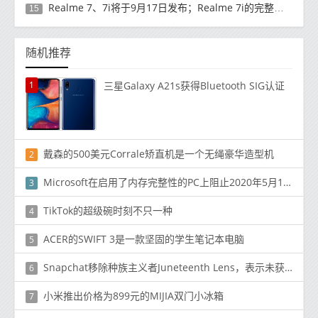
Realme 7、7i将于9月17日发布；Realme 7i的完整规格并导致泄漏
15
随机推荐
1
三星Galaxy A21s获得Bluetooth SIG认证
戴森的500美元Corrale矫直机是一个无绳豪华造型机
2
Microsoft在启用了内存完整性的PC上阻止2020年5月10日Windows Update
3
TikTok的超级碗时刻不只一种
4
ACER的SWIFT 3是一款坚固的学生笔记本电脑
5
Snapchat移除种族主义者Juneteenth Lens，表示未获批准
6
小米推出价格为899元的MIJIA双门小冰箱
7