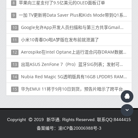
苹果向三星支付了9.5亿美元的OLED面板订单
8
一加 TV更新将Data Saver Plus和Kids Mode带到Q1系列
9
Google允许App开发人员扫描和与第三方共享Gmail数据
10
小米10青春Do啦A梦版在发布前就泄漏了
11
Aerospike在Intel Optane上运行混合闪存DRAM数据库
12
出现ASUS ZenFone 7（Pro）蓝牙SIG列表；发射可能快要结束了
13
Nubia Red Magic 5G透明版具有16GB LPDDR5 RAM，售价5199元（735美元）
14
华为EMUI 11将于9月10日到货，预告片暗示了跨平台支持
15
新华通.
Copyright
2019
Rights Reserved. 联系QQ:8444415
备案编号：渝ICP备20006988号-3