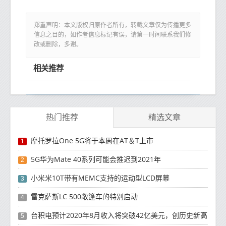
郑重声明：本文版权归原作者所有，转载文章仅为传播更多
信息之目的，如作者信息标记有误，请第一时间联系我们修
改或删除，多谢。
相关推荐
热门推荐
精选文章
摩托罗拉One 5G将于本周在AT＆T上市
1
5G华为Mate 40系列可能会推迟到2021年
2
小米米10T带有MEMC支持的运动型LCD屏幕
3
雷克萨斯LC 500敞篷车的特别启动
4
台积电预计2020年8月收入将突破42亿美元，创历史新高
5