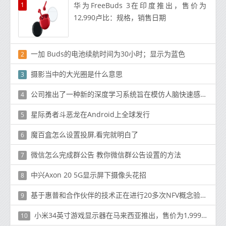
1
华为FreeBuds 3在印度推出，售价为
12,990卢比：规格，销售日期
一加 Buds的电池续航时间为30小时；显示为蓝色
2
摄影当中的大光圈是什么意思
3
公司推出了一种新的深度学习系统旨在模仿人脑快速感知周围世界的能力
4
星际勇者斗恶龙在Android上全球发行
5
魔百盒怎么设置投屏,看完就明白了
6
微信怎么完成群公告 教你微信群公告设置的方法
7
中兴Axon 20 5G显示屏下摄像头花招
8
基于惠普和合作伙伴的技术正在进行20多次NFV概念验证试验
9
小米34英寸游戏显示器在马来西亚推出，售价为1,999元
10