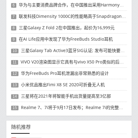
华为与主要消费品牌合作，在中国推出采用HarmonyOS 2.0的智能家居产品
6
联发科技Dimensity 1000C的性能略高于Snapdragon 765G
7
三星Galaxy Z Fold 2在中国推出，起价为16,999元
8
在AI Life应用中发现了华为FreeBuds Studio耳机
9
三星Galaxy Tab Active3蓝牙SIG认证; 发布可能快要结束了
10
ViVO V20渲染图显示它具有与vivo X50 Pro类似的后部设计
11
华为FreeBuds Pro耳机泄漏出非常熟悉的设计
12
小米优品推出Fimi X8 SE 2020可折叠无人机
13
三星将在2021年将智能手机出货量提高至3亿部
14
Realme 7、7i将于9月17日发布；Realme 7i的完整规格并导致泄漏
15
随机推荐