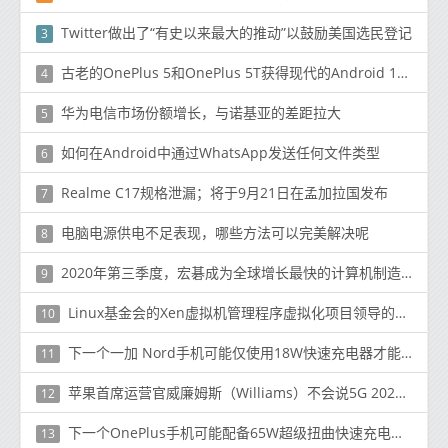
Twitter做出了“有史以来最大的推动”以鼓励美国选民登记
3
古老的OnePlus 5和OnePlus 5T获得现代的Android 10好东西
4
华为电信市场份额增长，与诺基亚的差距拉大
5
如何在Android中通过WhatsApp发送任何文件类型
6
Realme C17规格泄漏；将于9月21日在孟加拉国发布
7
电脑电源供电不足表现，哪些方法可以完美解决呢
8
2020年第三季度，宏碁成为全球增长最快的计算机制造商
9
Linux基金会的Xen虚拟机管理程序虚拟化项目领导的一项工作
10
下一个一加 Nord手机可能仅使用18W快速充电器才能启动
11
苹果首席运营官威廉姆斯（Williams）不会说5G 2020 iPhone 12型号是否会迟到
12
下一个OnePlus手机可能配备65W超级扭曲快速充电支持
13