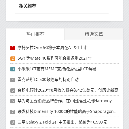
相关推荐
热门推荐
精选文章
摩托罗拉One 5G将于本周在AT＆T上市
1
5G华为Mate 40系列可能会推迟到2021年
2
小米米10T带有MEMC支持的运动型LCD屏幕
3
雷克萨斯LC 500敞篷车的特别启动
4
台积电预计2020年8月收入将突破42亿美元，创历史新高
5
华为与主要消费品牌合作，在中国推出采用HarmonyOS 2.0的智能家居产品
6
联发科技Dimensity 1000C的性能略高于Snapdragon 765G
7
三星Galaxy Z Fold 2在中国推出，起价为16,999元
8