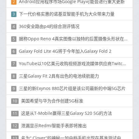
Android应用程序市场Google Play可能会进行重大更新
2
下一代价格实惠的诺基亚智能手机为大众带来力量
3
360安全路由p4的综合测评情况
4
据称Oppo Reno 4真实图像以独特的后置摄像头形状在线出现
5
Galaxy Fold Lite 4G将于今年加入Galaxy Fold 2
6
YouTube以10亿美元收购视频游戏流媒体供应商Twitch两个月后
7
三星Galaxy Fit 2具有出色的电池续航能力
8
三星的新Exynos 880芯片组是该公司最新的中端5G芯片
9
美国希望与华为合作创建5G标准
10
这是从T-Mobile赢得三星Galaxy S20 5G的方法
11
泄漏显示Redmi智能手表即将推出
12
名为“ Clover”的神秘一加中档手机出现在基准测试中
13