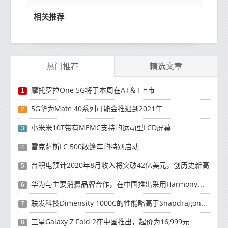
相关推荐
热门推荐
精选文章
摩托罗拉One 5G将于本周在AT＆T上市
1
5G华为Mate 40系列可能会推迟到2021年
2
小米米10T带有MEMC支持的运动型LCD屏幕
3
雷克萨斯LC 500敞篷车的特别启动
4
台积电预计2020年8月收入将突破42亿美元，创历史新高
5
华为与主要消费品牌合作，在中国推出采用HarmonyOS 2.0的智能家居产品
6
联发科技Dimensity 1000C的性能略高于Snapdragon 765G
7
三星Galaxy Z Fold 2在中国推出，起价为16,999元
8