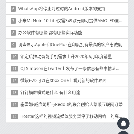
WhatsApp将停止对过时的Android版本的支持
6
小米Mi Note 10 Lite仅需349欧元即可提供AMOLED显示屏，四摄像头等
7
办公软件有哪些 都有哪些实际功能
8
调查显示Apple和OnePlus在印度拥有最高的客户忠诚度
9
锁定后推动智能手机需求上升2020年6月印度销量
10
OJ Simpson在Twitter上发布了一条信息有些事情甚至要做
11
微软已经可以在Xbox One上看到新的软件界面
12
钉钉横屏模式是什么 有什么用途
13
塞雷娜·威廉姆斯与Reddit的联合创始人蒙蔽互联网订婚
14
Hotstar这样的视频流媒体服务暂停了移动网络上的高清流媒体
15