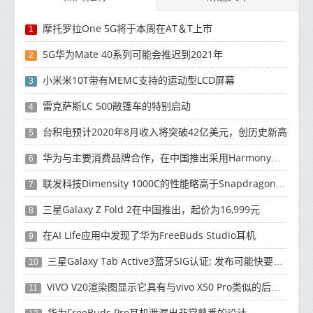
摩托罗拉One 5G将于本周在AT＆T上市
1
5G华为Mate 40系列可能会推迟到2021年
2
小米米10T带有MEMC支持的运动型LCD屏幕
3
雷克萨斯LC 500敞篷车的特别启动
4
台积电预计2020年8月收入将突破42亿美元，创历史新高
5
华为与主要消费品牌合作，在中国推出采用HarmonyOS 2.0的智能家居产品
6
联发科技Dimensity 1000C的性能略高于Snapdragon 765G
7
三星Galaxy Z Fold 2在中国推出，起价为16,999元
8
在AI Life应用中发现了华为FreeBuds Studio耳机
9
三星Galaxy Tab Active3蓝牙SIG认证; 发布可能快要结束了
10
ViVO V20渲染图显示它具有与vivo X50 Pro类似的后部设计
11
华为FreeBuds Pro耳机泄漏出非常熟悉的设计