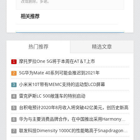
改或删除，多谢。
相关推荐
热门推荐
精选文章
摩托罗拉One 5G将于本周在AT＆T上市
1
5G华为Mate 40系列可能会推迟到2021年
2
小米米10T带有MEMC支持的运动型LCD屏幕
3
雷克萨斯LC 500敞篷车的特别启动
4
台积电预计2020年8月收入将突破42亿美元，创历史新高
5
华为与主要消费品牌合作，在中国推出采用HarmonyOS 2.0的智能家居产品
6
联发科技Dimensity 1000C的性能略高于Snapdragon 765G
7