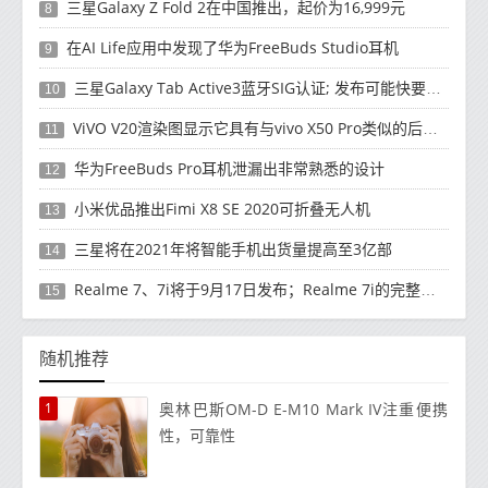
三星Galaxy Z Fold 2在中国推出，起价为16,999元
8
在AI Life应用中发现了华为FreeBuds Studio耳机
9
三星Galaxy Tab Active3蓝牙SIG认证; 发布可能快要结束了
10
ViVO V20渲染图显示它具有与vivo X50 Pro类似的后部设计
11
华为FreeBuds Pro耳机泄漏出非常熟悉的设计
12
小米优品推出Fimi X8 SE 2020可折叠无人机
13
三星将在2021年将智能手机出货量提高至3亿部
14
Realme 7、7i将于9月17日发布；Realme 7i的完整规格并导致泄漏
15
随机推荐
1
奥林巴斯OM-D E-M10 Mark IV注重便携
性，可靠性