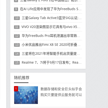
8
在AI Life应用中发现了华为FreeBuds Studio耳机
9
三星Galaxy Tab Active3蓝牙SIG认证; 发布可能快要结束了
10
ViVO V20渲染图显示它具有与vivo X50 Pro类似的后部设计
11
华为FreeBuds Pro耳机泄漏出非常熟悉的设计
12
小米优品推出Fimi X8 SE 2020可折叠无人机
13
三星将在2021年将智能手机出货量提高至3亿部
14
Realme 7、7i将于9月17日发布；Realme 7i的完整规格并导致泄漏
15
随机推荐
1
数据存储和安全巨头似乎会
购买只要提供云服务就可以
移动的任何东西