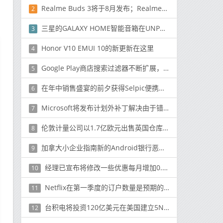
Realme Buds 3将于8月发布；Realme笔记本电脑即将推出：Madhav Sheth
2
三星的GALAXY HOME智能音箱在UNPACKED 2019上没有亮相
3
Honor V10 EMUI 10的新更新在这里
4
Google Play商店搜索过滤器不断扩展，可让您过滤热门和新应用
5
在年中销售盛宴的前夕获得Selpic便携式打印机30％的折扣
6
Microsoft将发布计划外补丁解决由于错误更新而导致的VPN连接问题
7
伦敦计量公司以1.7亿欧元出售英国仓库资产
8
加拿大小企业指南新的Android银行恶意软件
9
经理已宣布将修改一些优惠每月增加0.99欧元至1.99欧元
10
Netflix在第一季度的订户数量是预期的两倍
11
台积电将投资120亿美元在美国建立5NM芯片工厂
12