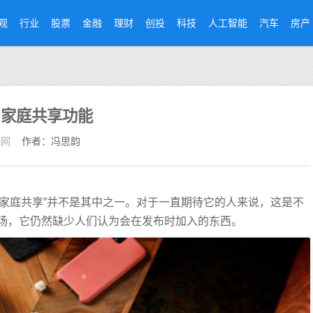
观
行业
股票
金融
理财
创投
科技
人工智能
汽车
房产
开启家庭共享功能
经网
作者：冯思韵
但“家庭共享”并不是其中之一。对于一直期待它的人来说，这是不
在市场，它仍然缺少人们认为会在发布时加入的东西。