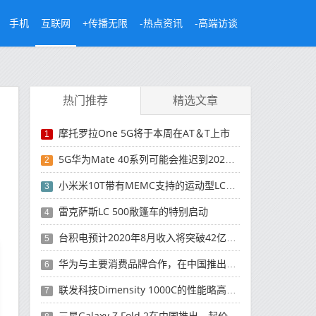
手机
互联网
+传播无限
-热点资讯
-高端访谈
热门推荐
精选文章
摩托罗拉One 5G将于本周在AT＆T上市
1
5G华为Mate 40系列可能会推迟到2021年
2
小米米10T带有MEMC支持的运动型LCD屏幕
3
雷克萨斯LC 500敞篷车的特别启动
4
台积电预计2020年8月收入将突破42亿美元，创历史新高
5
华为与主要消费品牌合作，在中国推出采用HarmonyOS 2.0的智能家居产品
6
联发科技Dimensity 1000C的性能略高于Snapdragon 765G
7
三星Galaxy Z Fold 2在中国推出，起价为16,999元