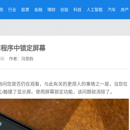
观
行业
股票
金融
理财
创投
科技
人工智能
汽车
房产
应用程序中锁定屏幕
经网
作者：冯思韵
息流询问您是否仍在观看，与此有关的更烦人的事情之一是，当您在
心触摸了显示屏。使用屏幕锁定功能，该问题就消除了。