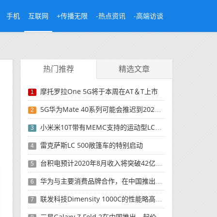
手机
互联网
+传播无限
-热点资讯
-高端访谈
热门推荐
精选文章
摩托罗拉One 5G将于本周在AT＆T上市
1
5G华为Mate 40系列可能会推迟到2021年
2
小米米10T带有MEMC支持的运动型LCD屏幕
3
雷克萨斯LC 500敞篷车的特别启动
4
台积电预计2020年8月收入将突破42亿美元，创历史新高
5
华为与主要消费品牌合作，在中国推出采用HarmonyOS 2.0的智能家居产品
6
联发科技Dimensity 1000C的性能略高于Snapdragon 765G
7
三星Galaxy Z Fold 2在中国推出，起价为16,999元