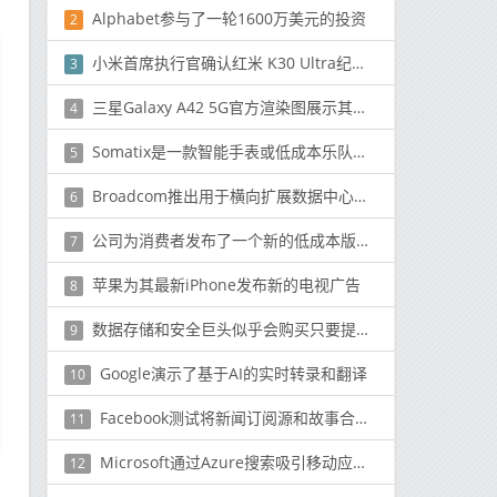
Alphabet参与了一轮1600万美元的投资
2
小米首席执行官确认红米 K30 Ultra纪念版基于K30 Pro
3
三星Galaxy A42 5G官方渲染图展示其颜色变化
4
Somatix是一款智能手表或低成本乐队的应用程序
5
Broadcom推出用于横向扩展数据中心的新型网络芯片
6
公司为消费者发布了一个新的低成本版本的Office 365套件
7
苹果为其最新iPhone发布新的电视广告
8
数据存储和安全巨头似乎会购买只要提供云服务就可以移动的任何东西
9
Google演示了基于AI的实时转录和翻译
10
Facebook测试将新闻订阅源和故事合并因此您无需滑动即可滚动
11
Microsoft通过Azure搜索吸引移动应用程序开发人员
12