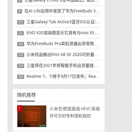
8
在AI Life应用中发现了华为FreeBuds Studio耳机
9
三星Galaxy Tab Active3蓝牙SIG认证; 发布可能快要结束了
10
ViVO V20渲染图显示它具有与vivo X50 Pro类似的后部设计
11
华为FreeBuds Pro耳机泄漏出非常熟悉的设计
12
小米优品推出Fimi X8 SE 2020可折叠无人机
13
三星将在2021年将智能手机出货量提高至3亿部
14
Realme 7、7i将于9月17日发布；Realme 7i的完整规格并导致泄漏
15
随机推荐
1
小米在德国面临HEVC高级
许可方的专利侵权指控