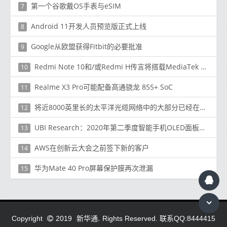
第一个谷歌戴OS手表与eSIM
7
Android 11开发人员预览版正式上线
8
Google从欧盟获得Fitbit的必要批准
9
Redmi Note 10和/或Redmi H传言将搭载MediaTek Dimensity 1000+
10
Realme X3 Pro可能配备高通骁龙 855+ SoC
11
将近8000英里长的太平洋光缆网络中的大部分已经在太平洋海底安装了
12
UBI Research：2020年第二季度智能手机OLED面板出货量下降23％
13
AWS在创新云大会之前签下新的客户
14
华为Mate 40 Pro屏幕保护膜再次泄漏
15
新华通.
Copyright
2019
Rights Reserved. 联系QQ:8444415