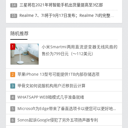
三星将在2021年将智能手机出货量提高至3亿部
14
Realme 7、7i将于9月17日发布；Realme 7i的完整规格并导致泄漏
15
随机推荐
1
小米Smartmi两用直流逆变器无线风扇的
售价为799日元（〜112美元）
苹果iPhone 13型号可能提供1TB内部存储选项
2
甲骨文如何说服机构用户迁移到云计算
3
WHATSAPP WEB暗模式几乎准备就绪
4
Microsoft为Edge带来了垂直选项卡以便您可以更好地利用宽屏显示器
5
Sonos起诉Google侵犯了另外五项扬声器专利
6