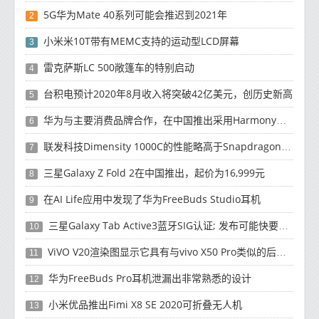
5G华为Mate 40系列可能会推迟到2021年
2
小米米10T带有MEMC支持的运动型LCD屏幕
3
雷克萨斯LC 500敞篷车的特别启动
4
台积电预计2020年8月收入将突破42亿美元，创历史新高
5
华为与主要消费品牌合作，在中国推出采用HarmonyOS 2.0的智能家居产品
6
联发科技Dimensity 1000C的性能略高于Snapdragon 765G
7
三星Galaxy Z Fold 2在中国推出，起价为16,999元
8
在AI Life应用中发现了华为FreeBuds Studio耳机
9
三星Galaxy Tab Active3蓝牙SIG认证; 发布可能快要结束了
10
ViVO V20渲染图显示它具有与vivo X50 Pro类似的后部设计
11
华为FreeBuds Pro耳机泄漏出非常熟悉的设计
12
小米优品推出Fimi X8 SE 2020可折叠无人机
13