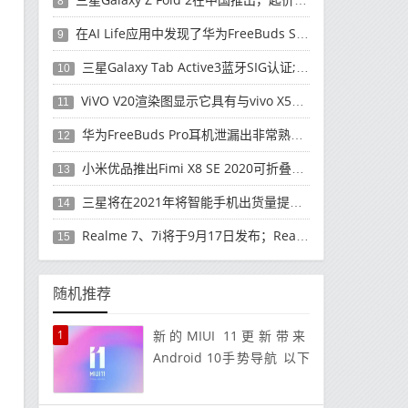
8
在AI Life应用中发现了华为FreeBuds Studio耳机
9
三星Galaxy Tab Active3蓝牙SIG认证; 发布可能快要结束了
10
ViVO V20渲染图显示它具有与vivo X50 Pro类似的后部设计
11
华为FreeBuds Pro耳机泄漏出非常熟悉的设计
12
小米优品推出Fimi X8 SE 2020可折叠无人机
13
三星将在2021年将智能手机出货量提高至3亿部
14
Realme 7、7i将于9月17日发布；Realme 7i的完整规格并导致泄漏
15
随机推荐
1
新的MIUI 11更新带来
Android 10手势导航 以下
是启用方法