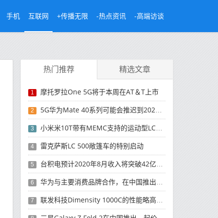
手机
互联网
+传播无限
-热点资讯
-高端访谈
热门推荐
精选文章
摩托罗拉One 5G将于本周在AT＆T上市
1
5G华为Mate 40系列可能会推迟到2021年
2
小米米10T带有MEMC支持的运动型LCD屏幕
3
雷克萨斯LC 500敞篷车的特别启动
4
台积电预计2020年8月收入将突破42亿美元，创历史新高
5
华为与主要消费品牌合作，在中国推出采用HarmonyOS 2.0的智能家居产品
6
联发科技Dimensity 1000C的性能略高于Snapdragon 765G
7
三星Galaxy Z Fold 2在中国推出，起价为16,999元