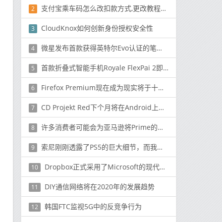
支付宝乘车码怎么改扣款方式,更改教程详解
2
CloudKnox如何创新身份授权安全性
3
微星发布首款获得英特尔Evo认证的笔记本电脑
4
首款折叠式智能手机Royale FlexPai 2即将面世
5
Firefox Premium现在成为现实将于十月发布
6
CD Projekt Red下个月将在Android上启动GWENT
7
许多消费者可能会为亚马逊将Prime的两天运送特权转换为一日交付的计划而欢呼
8
索尼刚刚透露了PS5的巨大细节，而我们几乎错过了
9
Dropbox正式​​采用了Microsoft的现代应用程序的移动计算方法
10
DIY通信网络将在2020年的发展趋势
11
韩国FTC监视5G中的反竞争行为
12