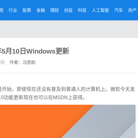
观
行业
股票
金融
理财
创投
科技
人工智能
汽车
房产
5月10日Windows更新
经网
作者：冯思韵
部署今天已经开始，即使现在还没有普及到普通人的计算机上。微软今天发
s 10功能更新现在也可以在MSDN上获得。