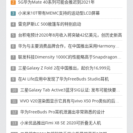
5G华为Mate 40系列可能会推迟到2021年
2
小米米10T带有MEMC支持的运动型LCD屏幕
3
雷克萨斯LC 500敞篷车的特别启动
4
台积电预计2020年8月收入将突破42亿美元，创历史新高
5
华为与主要消费品牌合作，在中国推出采用HarmonyOS 2.0的智能家居产品
6
联发科技Dimensity 1000C的性能略高于Snapdragon 765G
7
三星Galaxy Z Fold 2在中国推出，起价为16,999元
8
在AI Life应用中发现了华为FreeBuds Studio耳机
9
三星Galaxy Tab Active3蓝牙SIG认证; 发布可能快要结束了
10
ViVO V20渲染图显示它具有与vivo X50 Pro类似的后部设计
11
华为FreeBuds Pro耳机泄漏出非常熟悉的设计
12
小米优品推出Fimi X8 SE 2020可折叠无人机
13