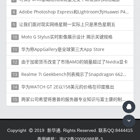
Adobe Photoshop Express和Lightroom为Huawei P40 Pro和众多Apple设备添加了镜头校正配置文件
8
让我们面对现实网络星期一实际上只是黑色星期五
9
Moto G Stylus实时影像展示设计 揭示关键规格
10
华为称AppGallery是全球第三大App Store
11
由于加密货币改变了市场AMD的销量超过了Nvidia显卡
12
Realme 7i Geekbench列表揭示了Snapdragon 662和8 GB RAM
13
华为WATCH GT 2E以158美元的价格在印度推出
14
两家公司希望将惠普的服务器专业知识与富士康的制造能力相结合
15
新华通.
Copyright
2019
Rights Reserved. 联系QQ:8444415
备案编号：渝ICP备20006988号-3