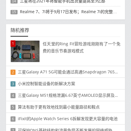
三星将在2021年将智能手机出货量提高至3亿部
14
Realme 7、7i将于9月17日发布；Realme 7i的完整规格并导致泄漏
15
随机推荐
1
任天堂的Ring Fit冒险游戏刚刚有了一个免
费的音乐节奏游戏模式
三星Galaxy A71 5G可能会通过高通Snapdragon 765进入Verizon
2
小米控制智能设备的新解决方案
3
三星Galaxy M51规格泄漏6.67英寸AMOLED显示屏及骁龙730
4
算法有助于更有效地找到最小能量路径和鞍点
5
iFixit的Apple Watch Series 6拆解发现更大容量的电池
6
可保护DNS基础结构和流量免受不断发展的网络威胁
7