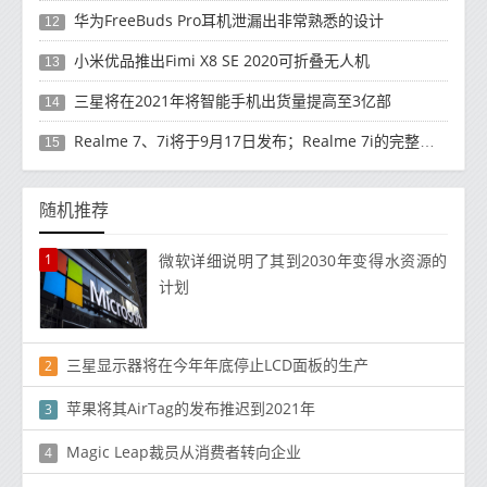
华为FreeBuds Pro耳机泄漏出非常熟悉的设计
12
小米优品推出Fimi X8 SE 2020可折叠无人机
13
三星将在2021年将智能手机出货量提高至3亿部
14
Realme 7、7i将于9月17日发布；Realme 7i的完整规格并导致泄漏
15
随机推荐
1
微软详细说明了其到2030年变得水资源的
计划
三星显示器将在今年年底停止LCD面板的生产
2
苹果将​​其AirTag的发布推迟到2021年
3
Magic Leap裁员从消费者转向企业
4