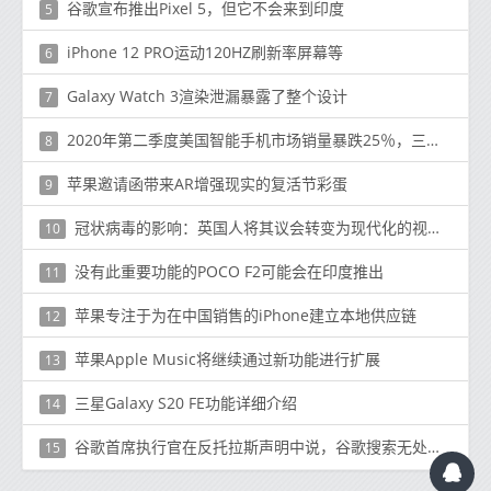
谷歌宣布推出Pixel 5，但它不会来到印度
5
iPhone 12 PRO运动120HZ刷新率屏幕等
6
Galaxy Watch 3渲染泄漏暴露了整个设计
7
2020年第二季度美国智能手机市场销量暴跌25％，三星受影响最小
8
苹果邀请函带来AR增强现实的复活节彩蛋
9
冠状病毒的影响：英国人将其议会转变为现代化的视频会议中心
10
没有此重要功能的POCO F2可能会在印​​度推出
11
苹果专注于为在中国销售的iPhone建立本地供应链
12
苹果Apple Music将继续通过新功能进行扩展
13
三星Galaxy S20 FE功能详细介绍
14
谷歌首席执行官在反托拉斯声明中说，谷歌搜索无处不在
15