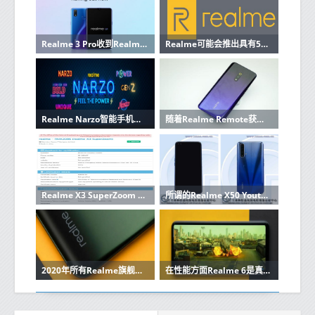
Realme 3 Pro收到Realme UI和Android 10的稳定更新
Realme可能会推出具有5000mAh电池和三摄像头的智能手机
Realme Narzo智能手机系列即将发布，将在Poco和Redmi上亮相
随着Realme Remote获得蓝牙认证 Realme TV又迈进了一步
Realme X3 SuperZoom Edition获得认证 距离推出仅几英寸
所谓的Realme X50 Youth Edition已通过TENAA认证
2020年所有Realme旗舰都将具有高刷新率显示屏
在性能方面Realme 6是真正的Pro 这就是原因