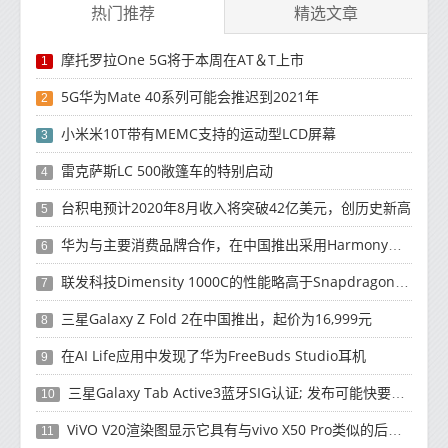
热门推荐
精选文章
摩托罗拉One 5G将于本周在AT＆T上市
1
5G华为Mate 40系列可能会推迟到2021年
2
小米米10T带有MEMC支持的运动型LCD屏幕
3
雷克萨斯LC 500敞篷车的特别启动
4
台积电预计2020年8月收入将突破42亿美元，创历史新高
5
华为与主要消费品牌合作，在中国推出采用HarmonyOS 2.0的智能家居产品
6
联发科技Dimensity 1000C的性能略高于Snapdragon 765G
7
三星Galaxy Z Fold 2在中国推出，起价为16,999元
8
在AI Life应用中发现了华为FreeBuds Studio耳机
9
三星Galaxy Tab Active3蓝牙SIG认证; 发布可能快要结束了
10
ViVO V20渲染图显示它具有与vivo X50 Pro类似的后部设计
11