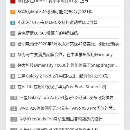
摩托罗拉One 5G将于本周在AT＆T上市
1
5G华为Mate 40系列可能会推迟到2021年
2
小米米10T带有MEMC支持的运动型LCD屏幕
3
雷克萨斯LC 500敞篷车的特别启动
4
台积电预计2020年8月收入将突破42亿美元，创历史新高
5
华为与主要消费品牌合作，在中国推出采用HarmonyOS 2.0的智能家居产品
6
联发科技Dimensity 1000C的性能略高于Snapdragon 765G
7
三星Galaxy Z Fold 2在中国推出，起价为16,999元
8
在AI Life应用中发现了华为FreeBuds Studio耳机
9
三星Galaxy Tab Active3蓝牙SIG认证; 发布可能快要结束了
10
ViVO V20渲染图显示它具有与vivo X50 Pro类似的后部设计
11
华为FreeBuds Pro耳机泄漏出非常熟悉的设计
12
小米优品推出Fimi X8 SE 2020可折叠无人机
13