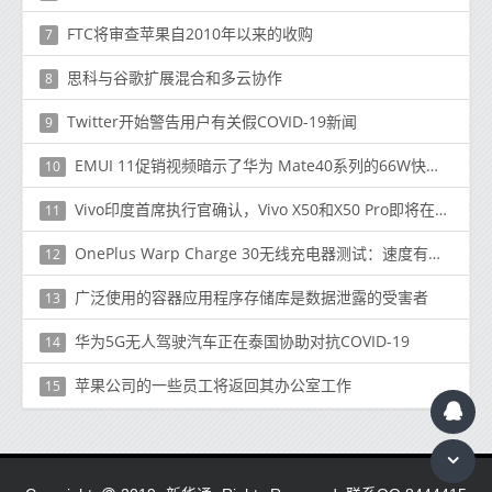
FTC将审查苹果自2010年以来的收购
7
思科与谷歌扩展混合和多云协作
8
Twitter开始警告用户有关假COVID-19新闻
9
EMUI 11促销视频暗示了华为 Mate40系列的66W快速充电
10
Vivo印度首席执行官确认，Vivo X50和X50 Pro即将在印度推出
11
OnePlus Warp Charge 30无线充电器测试：速度有多快？可以为其他手机充电吗？
12
广泛使用的容器应用程序存储库是数据泄露的受害者
13
华为5G无人驾驶汽车正在泰国协助对抗COVID-19
14
苹果公司的一些员工将返回其办公室工作
15