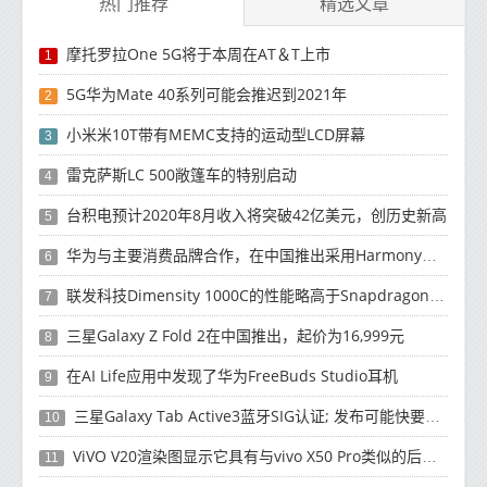
热门推荐
精选文章
摩托罗拉One 5G将于本周在AT＆T上市
1
5G华为Mate 40系列可能会推迟到2021年
2
小米米10T带有MEMC支持的运动型LCD屏幕
3
雷克萨斯LC 500敞篷车的特别启动
4
台积电预计2020年8月收入将突破42亿美元，创历史新高
5
华为与主要消费品牌合作，在中国推出采用HarmonyOS 2.0的智能家居产品
6
联发科技Dimensity 1000C的性能略高于Snapdragon 765G
7
三星Galaxy Z Fold 2在中国推出，起价为16,999元
8
在AI Life应用中发现了华为FreeBuds Studio耳机
9
三星Galaxy Tab Active3蓝牙SIG认证; 发布可能快要结束了
10
ViVO V20渲染图显示它具有与vivo X50 Pro类似的后部设计
11