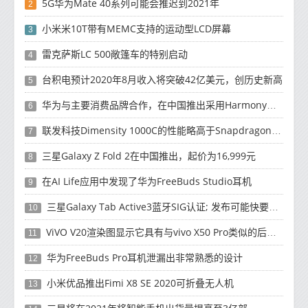
5G华为Mate 40系列可能会推迟到2021年
2
小米米10T带有MEMC支持的运动型LCD屏幕
3
雷克萨斯LC 500敞篷车的特别启动
4
台积电预计2020年8月收入将突破42亿美元，创历史新高
5
华为与主要消费品牌合作，在中国推出采用HarmonyOS 2.0的智能家居产品
6
联发科技Dimensity 1000C的性能略高于Snapdragon 765G
7
三星Galaxy Z Fold 2在中国推出，起价为16,999元
8
在AI Life应用中发现了华为FreeBuds Studio耳机
9
三星Galaxy Tab Active3蓝牙SIG认证; 发布可能快要结束了
10
ViVO V20渲染图显示它具有与vivo X50 Pro类似的后部设计
11
华为FreeBuds Pro耳机泄漏出非常熟悉的设计
12
小米优品推出Fimi X8 SE 2020可折叠无人机
13