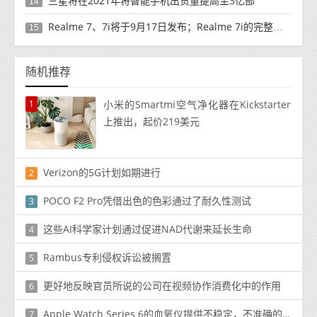
三星将在2021年将智能手机出货量提高至3亿部
14
Realme 7、7i将于9月17日发布；Realme 7i的完整规格并导致泄漏
15
随机推荐
1
小米的Smartmi空气净化器在Kickstarter
上推出，起价219美元
Verizon的5G计划如期进行
2
POCO F2 Pro凭借出色的色彩通过了耐久性测试
3
这些AI科学家计划通过促进NAD代谢来延长生命
4
Rambus专利侵权诉讼被搁置
5
更好地反映官员所说的公司在视频协作消费化中的作用
6
Apple Watch Series 6的血氧仪提供不稳定，不准确的结果
7