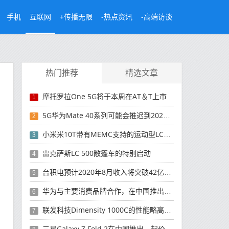
手机
互联网
+传播无限
-热点资讯
-高端访谈
热门推荐
精选文章
摩托罗拉One 5G将于本周在AT＆T上市
1
5G华为Mate 40系列可能会推迟到2021年
2
小米米10T带有MEMC支持的运动型LCD屏幕
3
雷克萨斯LC 500敞篷车的特别启动
4
台积电预计2020年8月收入将突破42亿美元，创历史新高
5
华为与主要消费品牌合作，在中国推出采用HarmonyOS 2.0的智能家居产品
6
联发科技Dimensity 1000C的性能略高于Snapdragon 765G
7
三星Galaxy Z Fold 2在中国推出，起价为16,999元