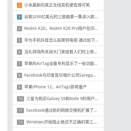
小米最新的真正无线耳机便宜得可笑
2
谷歌以90亿美元的三部曲第一集进入欧盟法院
3
Redmi K20，Redmi K20 Pro用户在印度获得稳定的MIUI 12更新
4
华为手机抖音怎么投屏到电视 通过如下步骤搞定
5
当礼拜场所关闭大门来拯救人们时上帝就上网
6
苹果的AirTag设备专利显示了一些功能用途
7
Facebook与印度音乐唱片公司Saregama签署了全球许可协议
8
苹果iPhone 12，AirTags即将量产
9
三星为购买Galaxy S9和Note 9的用户提供高达200欧元的报销
10
Facebook通过新的网络交换机扩展了开放计算模型
11
Windows开始阻止格式不正确的第三方驱动程序
12