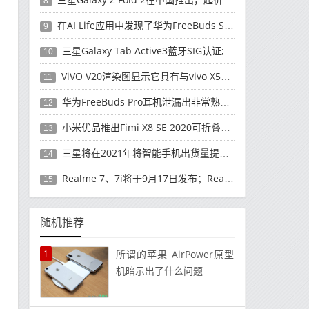
8
在AI Life应用中发现了华为FreeBuds Studio耳机
9
三星Galaxy Tab Active3蓝牙SIG认证; 发布可能快要结束了
10
ViVO V20渲染图显示它具有与vivo X50 Pro类似的后部设计
11
华为FreeBuds Pro耳机泄漏出非常熟悉的设计
12
小米优品推出Fimi X8 SE 2020可折叠无人机
13
三星将在2021年将智能手机出货量提高至3亿部
14
Realme 7、7i将于9月17日发布；Realme 7i的完整规格并导致泄漏
15
随机推荐
1
所谓的苹果 AirPower原型
机暗示出了什么问题