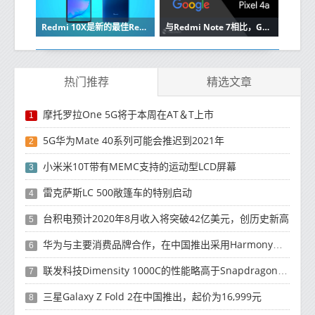
Redmi 10X是新的最佳Redmi中档吗
与Redmi Note 7相比，Google Pixel 4a相机样品泄漏
热门推荐
精选文章
摩托罗拉One 5G将于本周在AT＆T上市
1
5G华为Mate 40系列可能会推迟到2021年
2
小米米10T带有MEMC支持的运动型LCD屏幕
3
雷克萨斯LC 500敞篷车的特别启动
4
台积电预计2020年8月收入将突破42亿美元，创历史新高
5
华为与主要消费品牌合作，在中国推出采用HarmonyOS 2.0的智能家居产品
6
联发科技Dimensity 1000C的性能略高于Snapdragon 765G
7
三星Galaxy Z Fold 2在中国推出，起价为16,999元
8