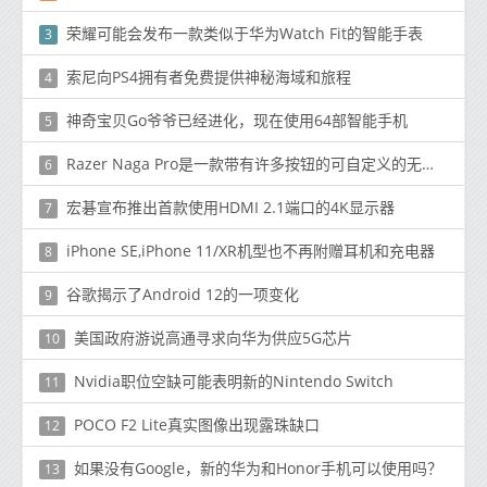
荣耀可能会发布一款类似于华为Watch Fit的智能手表
3
索尼向PS4拥有者免费提供神秘海域和旅程
4
神奇宝贝Go爷爷已经进化，现在使用64部智能手机
5
Razer Naga Pro是一款带有许多按钮的可自定义的无线游戏鼠标
6
宏碁宣布推出首款使用HDMI 2.1端口的4K显示器
7
iPhone SE,iPhone 11/XR机型也不再附赠耳机和充电器
8
谷歌揭示了Android 12的一项变化
9
美国政府游说高通寻求向华为供应5G芯片
10
Nvidia职位空缺可能表明新的Nintendo Switch
11
POCO F2 Lite真实图像出现露珠缺口
12
如果没有Google，新的华为和Honor手机可以使用吗？
13