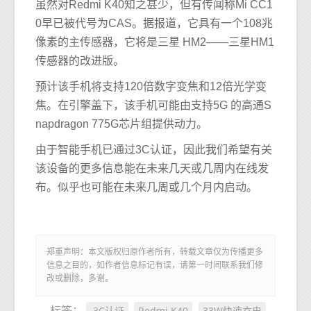
虽然对Redmi K40知之甚少，但有传闻称Mi CC1
0早已被代号为CAS。据报道，它具有一个108兆
像素的主传感器，它将是三星 HM2——三星HM1
传感器的改进版。
预计该手机将支持120倍数字变焦和12倍光学变
焦。在引擎盖下，该手机可能由支持5G 的高通S
napdragon 775G芯片组提供动力。
由于智能手机已通过3C认证，因此我们希望有关
该设备的更多信息能在未来几天或几周内在线发
布。似乎也可能在未来几周或几个月内启动。
郑重声明：本文版权归原作者所有，转载文章仅为传播更多
信息之目的，如作者信息标记有误，请第一时间联系我们修
改或删除，多谢。
3C认证
Redmi K40
33W快速充电
标签：