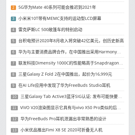
5G华为Mate 40系列可能会推迟到2021年
2
小米米10T带有MEMC支持的运动型LCD屏幕
3
雷克萨斯LC 500敞篷车的特别启动
4
台积电预计2020年8月收入将突破42亿美元，创历史新高
5
华为与主要消费品牌合作，在中国推出采用HarmonyOS 2.0的智能家居产品
6
联发科技Dimensity 1000C的性能略高于Snapdragon 765G
7
三星Galaxy Z Fold 2在中国推出，起价为16,999元
8
在AI Life应用中发现了华为FreeBuds Studio耳机
9
三星Galaxy Tab Active3蓝牙SIG认证; 发布可能快要结束了
10
ViVO V20渲染图显示它具有与vivo X50 Pro类似的后部设计
11
华为FreeBuds Pro耳机泄漏出非常熟悉的设计
12
小米优品推出Fimi X8 SE 2020可折叠无人机
13