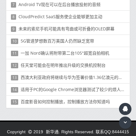
Android TV现在可以在后台播放投射的音频
7
CloudPredict SaaS服务使企业能够更加主动
8
未来的索尼手机可能具有弯曲或可折叠的OLED屏幕
9
5G管道梦想数百万美国人仍然缺乏宽带
10
一加 Nord确认将附带第二台105°超宽自拍相机
11
任天堂可能会在明年推出升级的交换机控制台
12
西澳大利亚政府将继续与华为签署价值1.36亿澳元的合同
13
适用于PC的Google Chrome浏览器测试了较少的烦人权限提示
14
百度影音如何控制播放，控制播放方法你知道吗
15
新华通.
Copyright
2019
Rights Reserved. 联系QQ:8444415