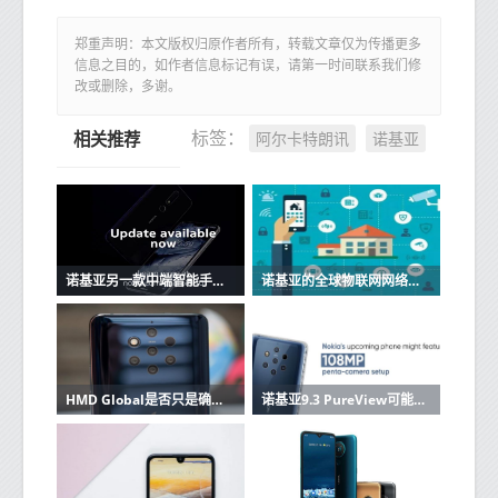
郑重声明：本文版权归原作者所有，转载文章仅为传播更多
信息之目的，如作者信息标记有误，请第一时间联系我们修
改或删除，多谢。
阿尔卡特朗讯
诺基亚
标签：
相关推荐
诺基亚另一款中端智能手机获得Android 10称号
诺基亚的全球物联网网络网格获得新的5G和边缘能力
HMD Global是否只是确认诺基亚9.3 PureView的存在
诺基亚9.3 PureView可能具有108MP五镜头相机设置