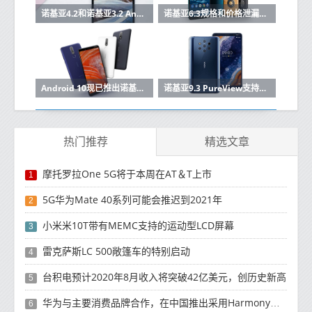
诺基亚4.2和诺基亚3.2 Android 10更新现已在印度推出
诺基亚6.3规格和价格泄漏在线，预计于9月推出
Android 10现已推出诺基亚3.1 Plus
诺基亚9.3 PureView支持8K视频录制和独家蔡司相机效果：报告
热门推荐
精选文章
摩托罗拉One 5G将于本周在AT＆T上市
1
5G华为Mate 40系列可能会推迟到2021年
2
小米米10T带有MEMC支持的运动型LCD屏幕
3
雷克萨斯LC 500敞篷车的特别启动
4
台积电预计2020年8月收入将突破42亿美元，创历史新高
5
华为与主要消费品牌合作，在中国推出采用HarmonyOS 2.0的智能家居产品
6