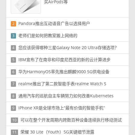
买AirPods等
Pandora推出互动语音广告以选择用户
2
老师们是如何把教室搬上网络的
3
您应该获得哪种三星Galaxy Note 20 Ultra存储选项？
4
IBM宣布了在南非和印度尼西亚的新的云计算进步
5
华为HarmonyOS率先推出麒麟9000 5G供电设备
6
realme推出了第二款智能手表realme Watch S
7
通用汽车的巡航自主车辆努力如何改善Kubernetes
8
iPhone XR是全球市场上“最有价值的智能手机”
9
可以在整个开发周期内跨数百种设备连续执行移动测试
10
荣耀 30 Lite（Youth）5G关键细节泄露
11